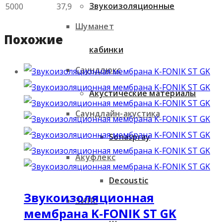
Звукоизоляционные
5000
37,9
Шуманет
Похожие
кабинки
Саундлюкс
Акустические материалы
Саундлайн-акустика
Sonaspray
Акуфлекс
Decoustic
Звукоизоляционная
ЗИПС
мембрана K-FONIK ST GK