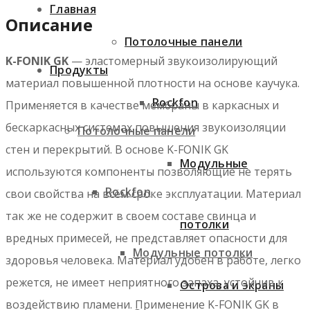
Главная
Описание
Потолочные панели
K-FONIK GK
— эластомерный звукоизолирующий
Продукты
материал повышенной плотности на основе каучука.
Rockfon
Применяется в качестве мембраны в каркасных и
бескаркасных системах повышения звукоизоляции
Потолочные панели
стен и перекрытий. В основе K-FONIK GK
Модульные
используются компоненты позволяющие не терять
Rockfon
свои свойства на всём сроке эксплуатации. Материал
так же не содержит в своем составе свинца и
потолки
вредных примесей, не представляет опасности для
Модульные потолки
здоровья человека. Материал удобен в работе, легко
режется, не имеет неприятного запаха, устойчив к
Острова и экраны
воздействию пламени. Применение K-FONIK GK в