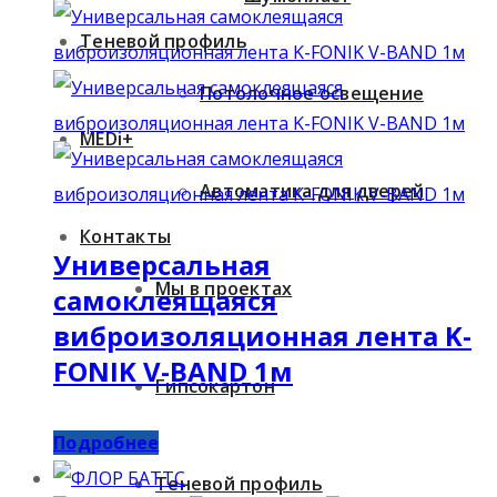
Теневой профиль
Потолочное освещение
MEDi+
Автоматика для дверей
Контакты
Универсальная
Мы в проектах
самоклеящаяся
виброизоляционная лента K-
FONIK V-BAND 1м
Гипсокартон
Подробнее
Теневой профиль