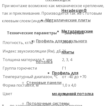
При монтаже возможно как механическое крепление,
Heradesign®
так и приклеивание. Производится так же с готовым
Металлические плиты
клеевым слоем (индекс AD).
Металлические
Технические параметры
Значения
Профиль для модульного
3
2000
Плотность, кг/м
Индекс звукоизоляции (Rw), дБ
26
плиты
Толщина материала *, мм
2, 3, 4
потолка
Группа горючести
Г1
Профиль для
Температурный диапазон, °С
от -40 до +70
Стеновые панели
Форма поставки, м
1,0 х 4,0
Цвет
черный
модульного потолка
Потолочные системы
* — по запросу возможен выпуск в другом