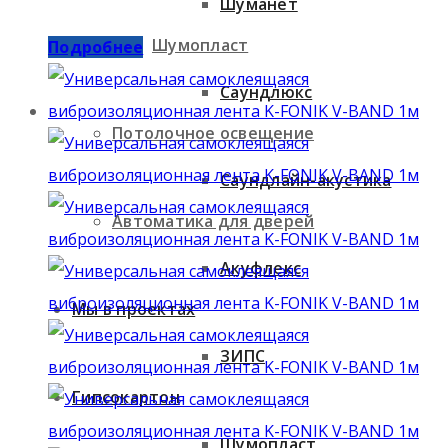
Шуманет
Шумопласт
Подробнее
Саундлюкс
Потолочное освещение
Саундлайн-акустика
Автоматика для дверей
Акуфлекс
Мы в проектах
ЗИПС
Гипсокартон
Шумопласт