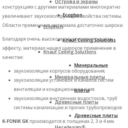
Острова и экраны
конструкциях с другими материалами многократно
Ecophon
увеличивают звукоизолирующие свойства системы.
Области применения материала достаточно широки.
Ecophon
Благодаря очень высокому звукоизолирующему
Knauf Ceiling Solutions
эффекту, материал нашел широкое применение в
Knauf Ceiling Solutions
качестве:
Минеральные
звукоизоляции корпусов оборудования;
Минеральные плиты
звукоизоляции установок и каналов систем
вентиляции и кондиционирования;
плиты
звукоизоляции внутренних водостоков, труб
Древесные плиты
системы канализации и прочих трубопроводов
Древесные плиты
K-FONIK GK
производится в толщинах 2, 3 и 4 мм.
Heradesign®