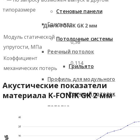
типоразмере
Стеновые панели
Грильято
Для K-FONIK GK 2 мм
Модуль статической
Потолочные системы
0,98
упругости, МПа
Реечный потолок
Коэффициент
0,114
Грильято
механических потерь
Профиль для модульного
Акустические показатели
материала K-FONIK GK 2 мм
Реечный потолок
потолка
Профиль для
Фасадные системы