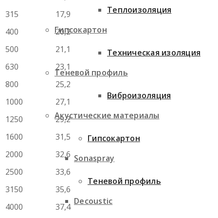
Теплоизоляция
315
17,9
Гипсокартон
400
20,2
500
21,1
Техническая изоляция
630
23,1
Теневой профиль
800
25,2
Виброизоляция
1000
27,1
Акустические материалы
1250
29,2
1600
31,5
Гипсокартон
2000
32,6
Sonaspray
2500
33,6
Теневой профиль
3150
35,6
Decoustic
4000
37,4