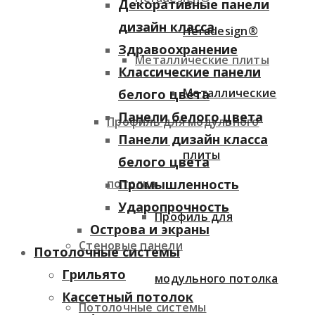
Декоративные панели
дизайн класса
Heradesign®
Здравоохранение
Металлические плиты
Классические панели
Металлические
белого цвета
Панели белого цвета
Профиль для модульного
Панели дизайн класса
плиты
белого цвета
потолка
Промышленность
Ударопрочность
Профиль для
Острова и экраны
Стеновые панели
Потолочные системы
Грильято
модульного потолка
Кассетный потолок
Потолочные системы