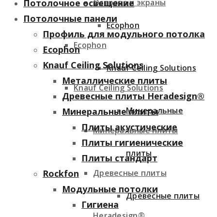
Острова и экраны
Потолочное освещение
Потолочные панели
Ecophon
Профиль для модульного потолка
Ecophon
Ecophon
Knauf Ceiling Solutions
Knauf Ceiling Solutions
Металлические плиты
Knauf Ceiling Solutions
Древесные плиты Heradesign®
Минеральные
Минеральные плиты
Плиты акустические
Минеральные плиты
Плиты гигиенические
плиты
Плиты стандарт
Древесные плиты
Rockfon
Модульные потолки
Древесные плиты
Гигиена
Heradesign®