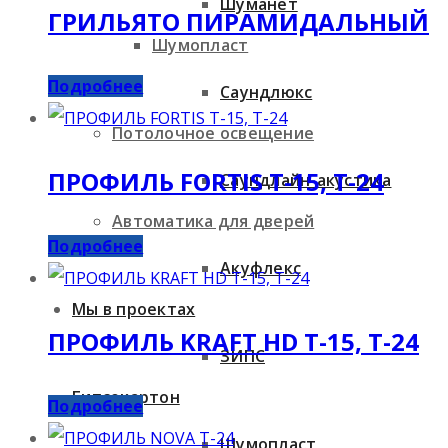
Шуманет
ГРИЛЬЯТО ПИРАМИДАЛЬНЫЙ
Шумопласт
Подробнее
Саундлюкс
Потолочное освещение
ПРОФИЛЬ FORTIS T-15, T-24
Саундлайн-акустика
Автоматика для дверей
Подробнее
Акуфлекс
Мы в проектах
ПРОФИЛЬ KRAFT HD T-15, T-24
ЗИПС
Гипсокартон
Подробнее
Шумопласт