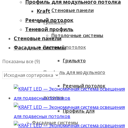
Профиль для модульного потолка
Стеновые панели
Kraft
Реечный потолок
Грильято
Теневой профиль
Потолочные системы
Стеновые панели
Реечный потолок
Фасадные системы
Грильято
Показаны все (9)
Профиль для модульного
Реечный потолок
потолка
Профиль для
Фасадные системы