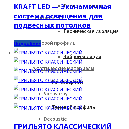
KRAFT LED — Экономичная
Теплоизоляция
система освещения для
Гипсокартон
подвесных потолков
Техническая изоляция
Теневой профиль
Подробнее
Виброизоляция
Акустические материалы
Гипсокартон
Sonaspray
Теневой профиль
Decoustic
ГРИЛЬЯТО КЛАССИЧЕСКИЙ