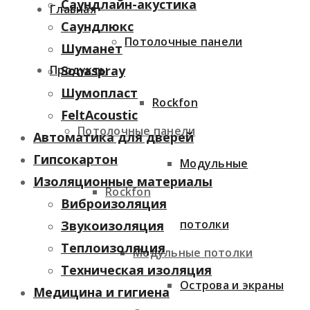
Саундлайн-акустика
Главная
Саундлюкс
Потолочные панели
Шуманет
Продукты
Sonaspray
Шумопласт
Rockfon
FeltAcoustic
Потолочные панели
Автоматика для дверей
Гипсокартон
Модульные
Изоляционные материалы
Rockfon
Виброизоляция
потолки
Звукоизоляция
Теплоизоляция
Модульные потолки
Техническая изоляция
Острова и экраны
Медицина и гигиена