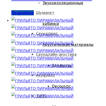
Звукоизоляционные
Шуманет
Подробнее
кабинки
Саундлюкс
Акустические материалы
Саундлайн-акустика
Sonaspray
Акуфлекс
Decoustic
ЗИПС