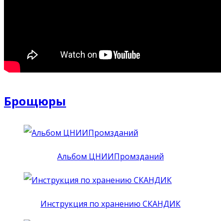
Брощюры
Альбом ЦНИИПромзданий
Инструкция по хранению СКАНДИК