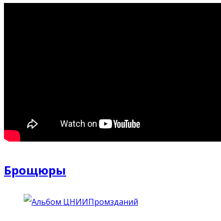
Брощюры