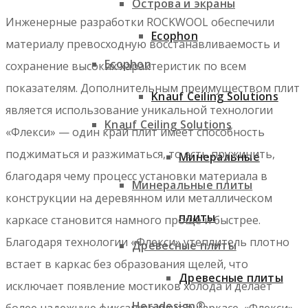
Острова и экраны
Инженерные разработки ROCKWOOL обеспечили
Ecophon
материалу превосходную восстанавливаемость и
Ecophon
сохранение высоких характеристик по всем
показателям. Дополнительным преимуществом плит
Knauf Ceiling Solutions
является использование уникальной технологии
Knauf Ceiling Solutions
«Флекси» — один край плит имеет способность
поджиматься и разжиматься, то есть пружинить,
Минеральные
благодаря чему процесс установки материала в
Минеральные плиты
конструкции на деревянном или металлическом
плиты
каркасе становится намного проще и быстрее.
Благодаря технологии «Флекси» утеплитель плотно
Древесные плиты
встает в каркас без образования щелей, что
Древесные плиты
исключает появление мостиков холода и делает
Heradesign®
более надежную фиксацию плит в каркасе. «Флекси»