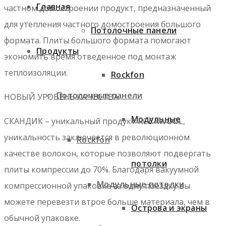
Главная
частном домостроении продукт, предназначенный
для утепления частного домостроения большого
Потолочные панели
формата. Плиты большого формата помогают
Продукты
экономить время отведенное под монтаж
теплоизоляции.
Rockfon
Потолочные панели
НОВЫЙ УРОВЕНЬ КАЧЕСТВА
Модульные
СКАНДИК – уникальный продукт ROCKWOOL,
уникальность заключается в революционном
Rockfon
качестве волокон, которые позволяют подвергать
потолки
плиты компрессии до 70%. Благодаря вакуумной
Модульные потолки
компрессионной упаковке за одну поездку вы
можете перевезти втрое больше материала, чем в
Острова и экраны
обычной упаковке.