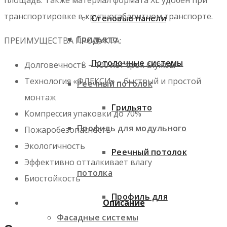
транспортировке в крупногабаритном транспорте.
Стеновые панели
Грильято
ПРЕИМУЩЕСТВА ПРОДУКТА:
Потолочные системы
Долговечность – 100 лет срок службы
Технология «ФЛЕКСИ» – быстрый и простой
Реечный потолок
монтаж
Грильято
Компрессия упаковки до 70%
Профиль для модульного
Пожаробезопасность
Экологичность
Реечный потолок
Эффективно отталкивает влагу
потолка
Биостойкость
Профиль для
Описание
Фасадные системы