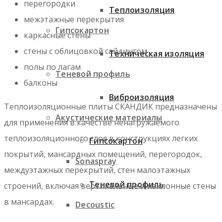
перегородки
Теплоизоляция
межэтажные перекрытия
Гипсокартон
каркасные стены
стены с облицовкой сайдингом
Техническая изоляция
полы по лагам
Теневой профиль
балконы
Виброизоляция
Теплоизоляционные плиты СКАНДИК предназначены
Акустические материалы
для применения в качестве ненагружаемого
теплоизоляционного слоя в конструкциях легких
Гипсокартон
покрытий, мансардных помещений, перегородок,
Sonaspray
междуэтажных перекрытий, стен малоэтажных
Теневой профиль
строений, включая вертикальные и наклонные стены
в мансардах.
Decoustic