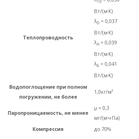
10
Вт/(м·К)
λ
= 0,037
D
Вт/(м·К)
Теплопроводность
λ
= 0,039
А
Вт/(м·К)
λ
= 0,041
Б
Вт/(м·К)
Водопоглощение при полном
1,0кг/м²
погружении, не более
μ = 0,3
Паропроницаемость, не менее
мг/(м·ч·Па)
Компрессия
до 70%