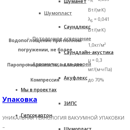
А
Шуманет
Вт/(м·К)
Шумопласт
λ
= 0,041
Б
Саундлюкс
Вт/(м·К)
Потолочное освещение
Водопоглощение при полном
1,0кг/м²
погружении, не более
Саундлайн-акустика
μ = 0,3
Автоматика для дверей
Паропроницаемость, не менее
мг/(м·ч·Па)
Акуфлекс
Компрессия
до 70%
Мы в проектах
Упаковка
ЗИПС
Гипсокартон
УНИКАЛЬНАЯ ТЕХНОЛОГИЯ ВАКУУМНОЙ УПАКОВКИ
–
Шумопласт