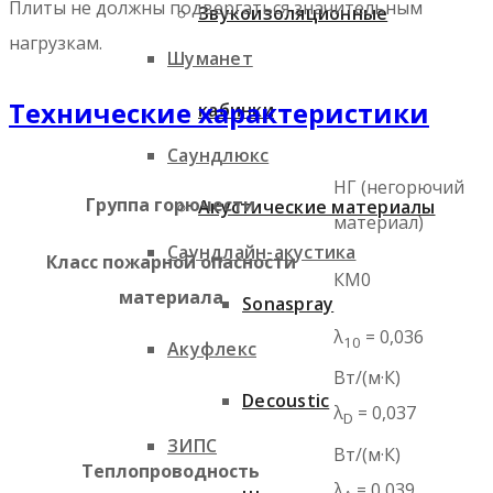
Плиты не должны подвергаться значительным
Звукоизоляционные
нагрузкам.
Шуманет
Технические характеристики
кабинки
Саундлюкс
НГ (негорючий
Группа горючести
Акустические материалы
материал)
Саундлайн-акустика
Класс пожарной опасности
КМ0
материала
Sonaspray
λ
= 0,036
10
Акуфлекс
Вт/(м·К)
Decoustic
λ
= 0,037
D
ЗИПС
Вт/(м·К)
Теплопроводность
λ
= 0,039