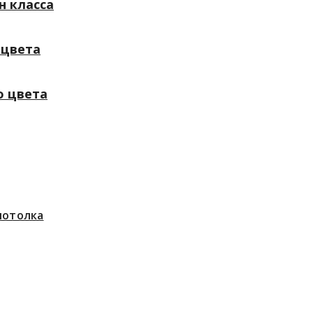
н класса
 цвета
о цвета
потолка