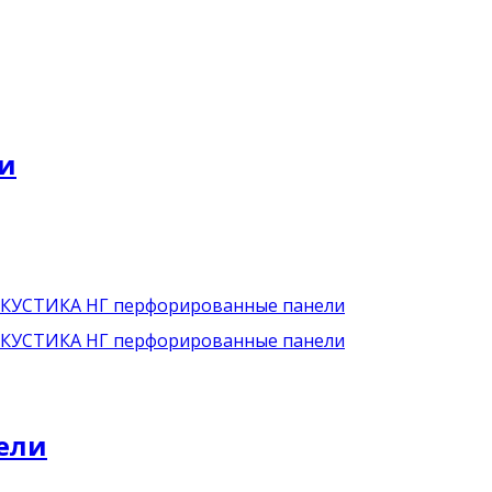
ии
ели