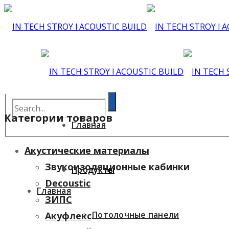
Категории товаров
Главная
Акустические материалы
Звукоизоляционные кабинки
Продукты
Decoustic
Главная
ЗИПС
Потолочные панели
Акуфлекс