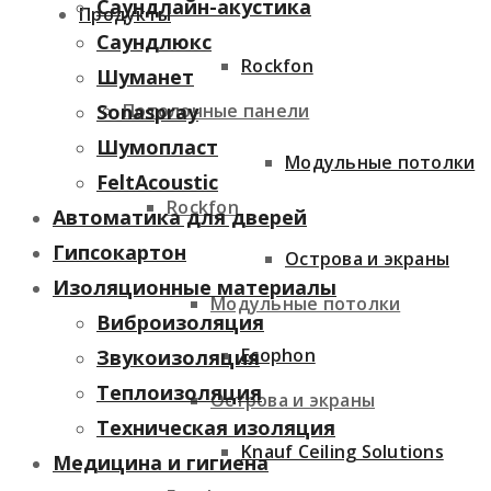
Саундлайн-акустика
Продукты
Саундлюкс
Rockfon
Шуманет
Потолочные панели
Sonaspray
Шумопласт
Модульные потолки
FeltAcoustic
Rockfon
Автоматика для дверей
Гипсокартон
Острова и экраны
Изоляционные материалы
Модульные потолки
Виброизоляция
Ecophon
Звукоизоляция
Теплоизоляция
Острова и экраны
Техническая изоляция
Knauf Ceiling Solutions
Медицина и гигиена