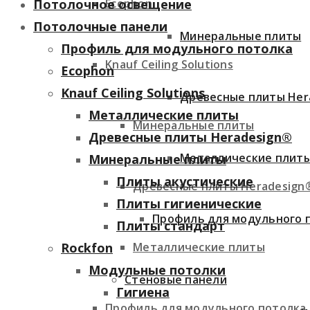
Ecophon
Потолочное освещение
Потолочные панели
Минеральные плиты
Профиль для модульного потолка
Knauf Ceiling Solutions
Ecophon
Knauf Ceiling Solutions
Древесные плиты Her
Металлические плиты
Минеральные плиты
Древесные плиты Heradesign®
Металлические плит
Минеральные плиты
Плиты акустические
Древесные плиты Heradesign
Плиты гигиенические
Профиль для модульного 
Плиты стандарт
Металлические плиты
Rockfon
Модульные потолки
Стеновые панели
Гигиена
Профиль для модульного потолка