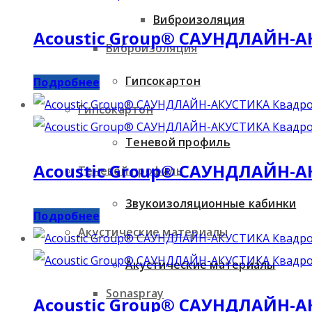
Виброизоляция
Acoustic Group® САУНДЛАЙН-А
Виброизоляция
Гипсокартон
Подробнее
Гипсокартон
Теневой профиль
Acoustic Group® САУНДЛАЙН-А
Теневой профиль
Звукоизоляционные кабинки
Подробнее
Акустические материалы
Акустические материалы
Sonaspray
Acoustic Group® САУНДЛАЙН-А