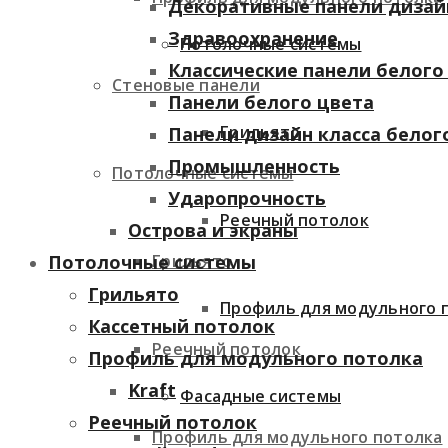
Декоративные панели дизай
Здравоохранение
Потолочные системы
Классические панели белого
Стеновые панели
Панели белого цвета
Грильято
Панели дизайн класса белог
Промышленность
Потолочные системы
Ударопрочность
Реечный потолок
Острова и экраны
Грильято
Потолочные системы
Грильято
Профиль для модульного 
Кассетный потолок
Реечный потолок
Профиль для модульного потолка
Kraft
Фасадные системы
Реечный потолок
Профиль для модульного потолка