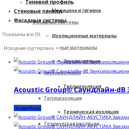
Теневой профиль
Медицина и гигиена
Стеновые панели
Фасадные системы
Фасадные системы
Показаны все (9)
Изоляционные материалы
Изоляционные материалы
Звукоизоляция
Звукоизоляция
Теплоизоляция
Acoustic Group® Саундлайн-d
Теплоизоляция
Подробнее
Техническая изоляция
Техническая изоляция