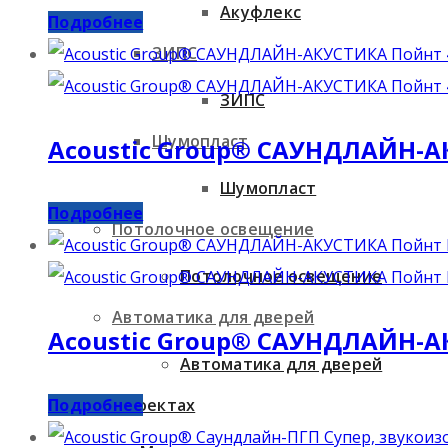
Акуфлекс
Подробнее
ЗИПС
ЗИПС
Шумопласт
Acoustic Group® САУНДЛАЙН-А
Шумопласт
Подробнее
Потолочное освещение
Потолочное освещение
Автоматика для дверей
Acoustic Group® САУНДЛАЙН-А
Автоматика для дверей
Мы в проектах
Подробнее