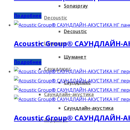
Sonaspray
Подробнее
Decoustic
Decoustic
Acoustic Group® САУНДЛАЙН-А
Шуманет
Шуманет
Подробнее
Саундлюкс
Саундлюкс
Саундлайн-акустика
Саундлайн-акустика
Acoustic Group® САУНДЛАЙН-
Акуфлекс