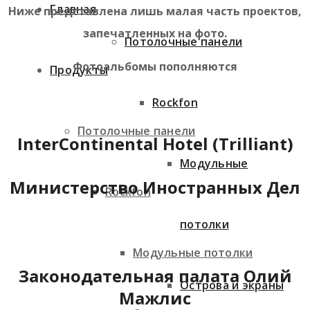
Главная
Ниже представлена лишь малая часть проектов,
запечатленных на фото.
Потолочные панели
Фотоальбомы пополняются
Продукты
Rockfon
Потолочные панели
InterContinental Hotel (Trilliant)
Модульные
Министерство Иностранных Дел
Rockfon
потолки
Модульные потолки
Законодательная палата Олий
Острова и экраны
Мажлис