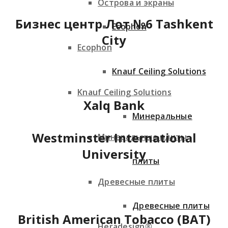
Острова и экраны
Бизнес центр Лот №6 Tashkent
Ecophon
City
Ecophon
Knauf Ceiling Solutions
Knauf Ceiling Solutions
Xalq Bank
Минеральные
Westminster International
Минеральные плиты
University
плиты
Древесные плиты
Древесные плиты
British American Tobacco (BAT)
Heradesign®