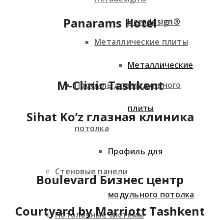
Panarams Hotel
Heradesign®
Металлические плиты
Металлические
M-Clinic Tashkent
Профиль для модульного
плиты
Sihat Ko’z глазная клиника
потолка
Профиль для
Стеновые панели
Boulevard Бизнес центр
модульного потолка
Courtyard by Marriott Tashkent
Потолочные системы