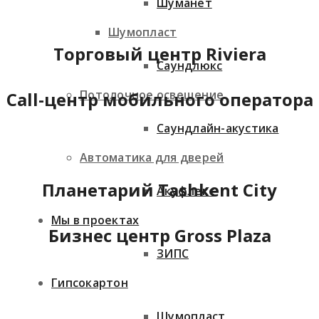
Шуманет
Шумопласт
Торговый центр Riviera
Саундлюкс
Потолочное освещение
Call-центр мобильного оператора
Саундлайн-акустика
Автоматика для дверей
Планетарий Tashkent City
Акуфлекс
Мы в проектах
Бизнес центр Gross Plaza
ЗИПС
Гипсокартон
Шумопласт