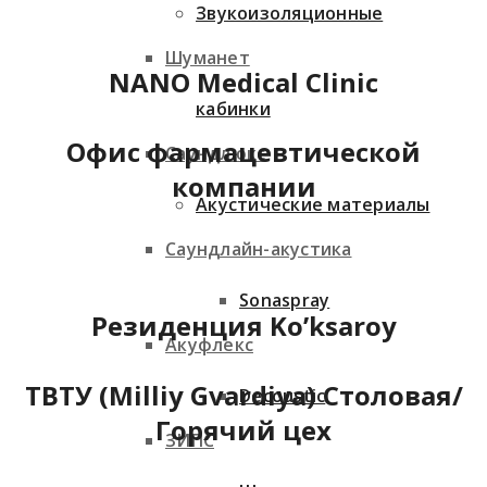
Звукоизоляционные
Шуманет
NANO Medical Clinic
кабинки
Офис фармацевтической
Саундлюкс
компании
Акустические материалы
Саундлайн-акустика
Sonaspray
Резиденция Koʼksaroy
Акуфлекс
ТВТУ (Milliy Gvardiya) Столовая/
Decoustic
Горячий цех
ЗИПС