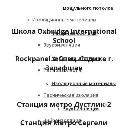
модульного потолка
Изоляционные материалы
Школа Oxbridge International
Фасадные системы
School
Звукоизоляция
Rockpanel в Спец. Садике г.
Медицина и гигиена
Зарафшан
Теплоизоляция
Изоляционные материалы
Техническая изоляция
Станция метро Дустлик-2
Звукоизоляция
Виброизоляция
Станция Метро Сергели