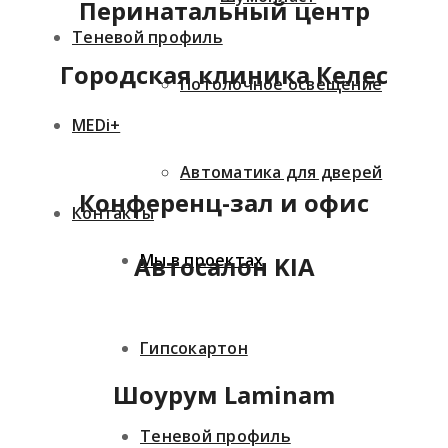
Перинатальный центр
Теневой профиль
Городская клиника Келес
Потолочное освещение
MEDi+
Автоматика для дверей
Конференц-зал и офис
Контакты
Мы в проектах
Автосалон KIA
Гипсокартон
Шоурум Laminam
Теневой профиль