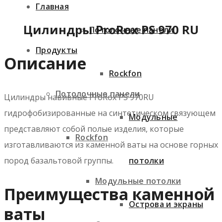
Главная
Цилиндры ProRox PS 970 RU
Потолочные панели
Продукты
Описание
Rockfon
Потолочные панели
Цилиндры навивные ProRox PS 970RU
гидрофобизированные на синтетическом связующем
Модульные
представляют собой полые изделия, которые
Rockfon
изготавливаются из каменной ваты на основе горных
пород базальтовой группы.
потолки
Модульные потолки
Преимущества каменной
Острова и экраны
ваты