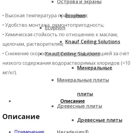
Острова и экраны
• Высокая температура применения;
Ecophon
• Удобство монтажа, ремонтопригодность;
Ecophon
• Химическая стойкость по отношению к маслам,
Knauf Ceiling Solutions
щелочам, растворителям;
• Снижение скорости коррозии под изоляцией за счёт
Knauf Ceiling Solutions
низкого содержания водорастворимых хлоридов (<10
Минеральные
мг/кг).
Минеральные плиты
плиты
Описание
Древесные плиты
Описание
Древесные плиты
Применение
Heradesign®