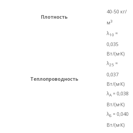
40-50 кг/
Плотность
3
м
λ
=
10
0,035
Вт/(м·К)
λ
=
25
0,037
Теплопроводность
Вт/(м·К)
λ
= 0,038
A
Вт/(м·К)
λ
= 0,040
Б
Вт/(м·К)