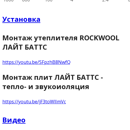
Установка
Монтаж утеплителя ROCKWOOL
ЛАЙТ БАТТС
https://youtu.be/SFpzhB8NwfQ
Монтаж плит ЛАЙТ БАТТС -
тепло- и звукоиоляция
https://youtu.be/jF3toWlImVc
Видео