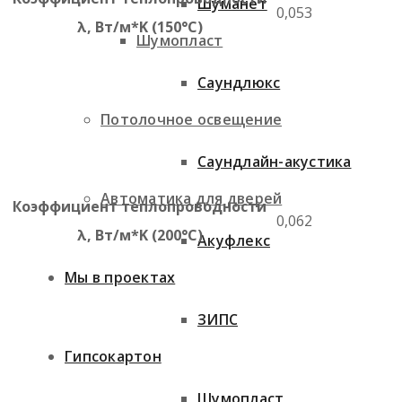
Шуманет
0,053
λ, Вт/м*K (150°C)
Шумопласт
Саундлюкс
Потолочное освещение
Саундлайн-акустика
Автоматика для дверей
Коэффициент теплопроводности
0,062
λ, Вт/м*K (200°C)
Акуфлекс
Мы в проектах
ЗИПС
Гипсокартон
Шумопласт