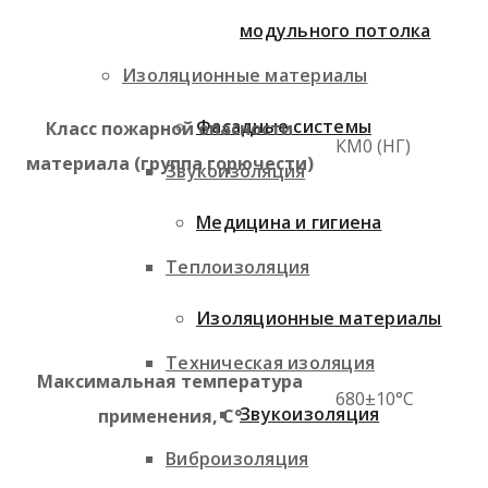
модульного потолка
Изоляционные материалы
Фасадные системы
Класс пожарной опасности
КМ0 (НГ)
материала (группа горючести)
Звукоизоляция
Медицина и гигиена
Теплоизоляция
Изоляционные материалы
Техническая изоляция
Максимальная температура
680±10°C
Звукоизоляция
применения, С°
Виброизоляция