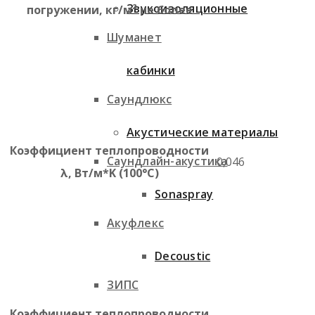
Звукоизоляционные
погружении, кг/м² не более
Шуманет
кабинки
Саундлюкс
Акустические материалы
Коэффициент теплопроводности
Саундлайн-акустика
0,046
λ, Вт/м*K (100°C)
Sonaspray
Акуфлекс
Decoustic
ЗИПС
Коэффициент теплопроводности