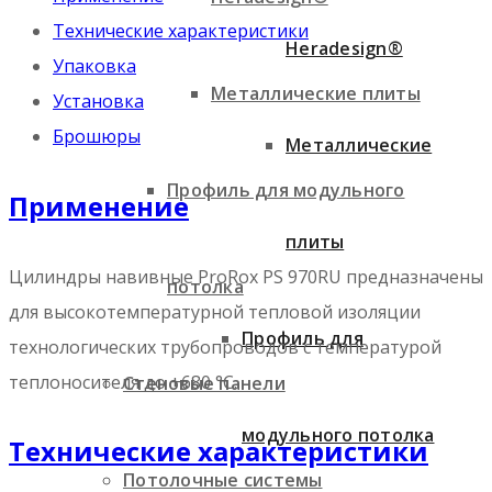
Технические характеристики
Heradesign®
Упаковка
Металлические плиты
Установка
Брошюры
Металлические
Профиль для модульного
Применение
плиты
Цилиндры навивные ProRox PS 970RU предназначены
потолка
для высокотемпературной тепловой изоляции
Профиль для
технологических трубопроводов с температурой
теплоносителя до +680 °С.
Стеновые панели
модульного потолка
Технические характеристики
Потолочные системы