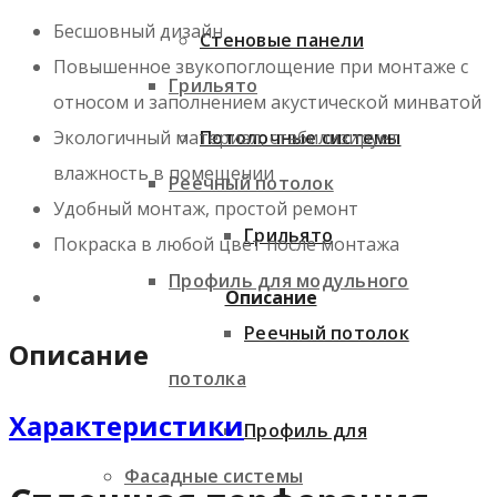
Бесшовный дизайн
Стеновые панели
Повышенное звукопоглощение при монтаже с
Грильято
относом и заполнением акустической минватой
Потолочные системы
Экологичный материал, стабилизирует
влажность в помещении
Реечный потолок
Удобный монтаж, простой ремонт
Грильято
Покраска в любой цвет после монтажа
Профиль для модульного
Описание
Реечный потолок
Описание
потолка
Характеристики
Профиль для
Фасадные системы