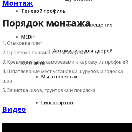
Монтаж
Теневой профиль
Порядок монтажа
Потолочное освещение
MEDi+
1. Стыковка плит
Автоматика для дверей
2. Проверка правильности рисунка
3. Крепление плит саморезами к каркасу из профилей
Контакты
4. Шпатлевание мест установки шурупов и заделка
Мы в проектах
шва
5. Зачистка швов, грунтовка и покраска
Гипсокартон
Видео
Теневой профиль