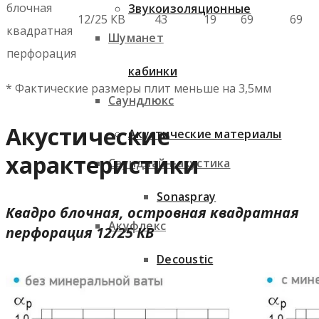
блочная
Звукоизоляционные
12/25 КВ
43
19
69
69
квадратная
Шуманет
перфорация
кабинки
* Фактические размеры плит меньше на 3,5мм
Саундлюкс
Акустические
Акустические материалы
характеристики
Саундлайн-акустика
Sonaspray
Квадро блочная, островная квадратная
Акуфлекс
перфорация 12/25 КВ
Decoustic
ЗИПС