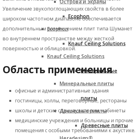
Острова и экраны
Увеличение звукопоглощающих свойств в более
Ecophon
широком частотном диапазоне обеспечивается
дополнительным размещением плит типа Шуманет
Ecophon
во внутреннем пространстве между жесткой
Knauf Ceiling Solutions
поверхностью и облицовкой.
Knauf Ceiling Solutions
Область применения
Минеральные
Минеральные плиты
офисные и административные здания
плиты
гостиницы, холлы, переговорные, рестораны
школы и детские сады, аудитории, кабинеты
Древесные плиты
медицинские учреждения и больницы и прочие
Древесные плиты
помещения с особыми требованиями к акустике.
Heradesign®