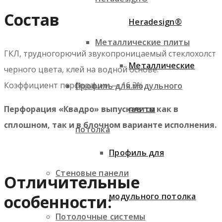
Состав
Heradesign®
Металлические плиты
ГКЛ, трудногорючий звукопроницаемый стеклохолст
Металлические
черного цвета, клей на водной основе.
Коэффициент перфорации — 16,3%
Профиль для модульного
плиты
Перфорация «Квадро» выпускается как в
сплошном, так и в блочном варианте исполнения.
потолка
Профиль для
Стеновые панели
Отличительные
модульного потолка
особенности:
Потолочные системы