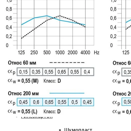
Шуманет
Шумопласт
Саундлюкс
Потолочное освещение
Саундлайн-акустика
Автоматика для дверей
Акуфлекс
Мы в проектах
ЗИПС
Гипсокартон
Шумопласт