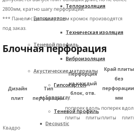
Теплоизоляция
2800мм, кратно шагу перфорации.
Гипсокартон
*** Панели с данным типом кромок производятся
под заказ.
Техническая изоляция
Теневой профиль
Блочная перфорация
Виброизоляция
Край плиты
Акустические материалы
Перфорция
без
на каждый
Гипсокартон
перфорации
Дизайн
Тип
блок, отв.
Sonaspray
мм
плит
перфорации
поперек
вдоль
поперек
вдол
Теневой профиль
плиты
плиты
плиты
плит
Decoustic
Квадро