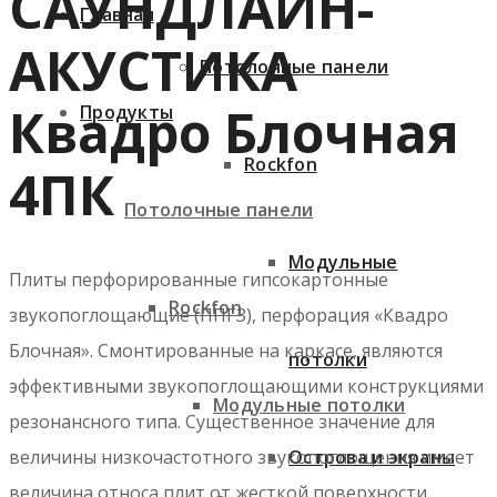
САУНДЛАЙН-
Главная
АКУСТИКА
Потолочные панели
Квадро Блочная
Продукты
Rockfon
4ПК
Потолочные панели
Модульные
Плиты перфорированные гипсокартонные
Rockfon
звукопоглощающие (ППГЗ), перфорация «Квадро
Блочная». Смонтированные на каркасе, являются
потолки
эффективными звукопоглощающими конструкциями
Модульные потолки
резонансного типа. Существенное значение для
Острова и экраны
величины низкочастотного звукопоглощения имеет
величина относа плит от жесткой поверхности.