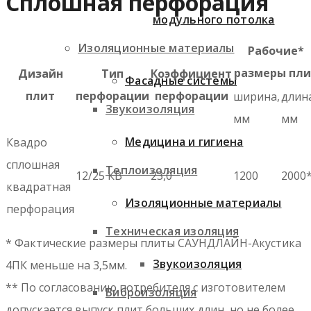
Сплошная перфорация
модульного потолка
Изоляционные материалы
Рабочие*
размеры пли
Дизайн
Тип
Коэффициент
Фасадные системы
плит
перфорации
перфорации
ширина,
длин
Звукоизоляция
мм
мм
Медицина и гигиена
Квадро
сплошная
Теплоизоляция
12/25 КВ
23,0
1200
2000
квадратная
Изоляционные материалы
перфорация
Техническая изоляция
* Фактические размеры плиты САУНДЛАЙН-Акустика
Звукоизоляция
4ПК меньше на 3,5мм.
** По согласованию потребителя с изготовителем
Виброизоляция
допускается выпуск плит больших длин, но не более