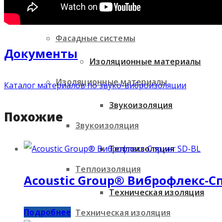
Медицина и гигиена
Фасадные системы
Документы
Изоляционные материалы
Изоляционные материалы
Каталог материалов по звуко-виброизоляции
Звукоизоляция
Похожие
Звукоизоляция
Теплоизоляция
Теплоизоляция
Acoustic Group® Виброфлекс-С
Техническая изоляция
Подробнее
Техническая изоляция