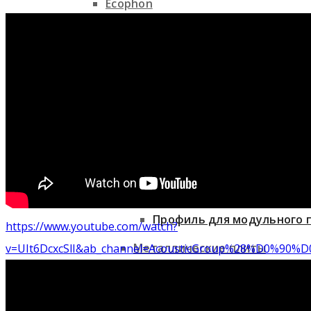
Ecophon
Минеральные плиты
Knauf Ceiling Solutions
Древесные плиты Her
Минеральные плиты
Металлические плит
Древесные плиты Heradesign
Профиль для модульного 
https://www.youtube.com/watch?
Металлические плиты
v=UIt6DcxcSlI&ab_channel=AcousticGroup%28%D
Стеновые панели
Профиль для модульного потолка