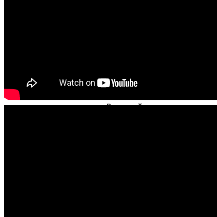
Потолочные системы
Стеновые панели
Грильято
Потолочные системы
Реечный потолок
Грильято
Профиль для модульного 
Реечный потолок
Фасадные системы
Профиль для модульного потолка