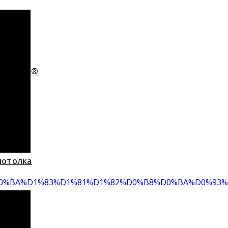
adesign®
ы
®
потолка
0%90%D0%BA%D1%83%D1%81%D1%82%D0%B8%D0%BA%D0%9