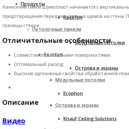
Продукты
Нанесение смеси Шумопласт начинается с вертикальны
предотвращения передачи ударных шумов на стены. П
Rockfon
границы стяжки.
Потолочные панели
Отличительные особенности
Модульные потолки
Rockfon
Совместимость с любыми поверхностями;
Оптимальный расход;
Острова и экраны
Высокие адгезивные свойства обработанной пове
Модульные потолки
Ecophon
Описание
Острова и экраны
Knauf Ceiling Solutions
Видео