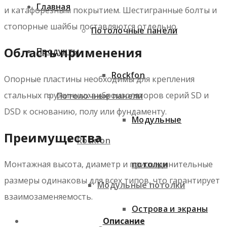
Главная
и катафорезным покрытием. Шестигранные болты и
стопорные шайбы поставляются отдельно.
Потолочные панели
Область применения
Продукты
Rockfon
Опорные пластины необходимы для крепления
стальных пружинных виброизоляторов серий SD и
Потолочные панели
DSD к основанию, полу или фундаменту.
Модульные
Преимущества
Rockfon
Монтажная высота, диаметр и присоединительные
потолки
размеры одинаковы для всех типов, что гарантирует
Модульные потолки
взаимозаменяемость.
Острова и экраны
Описание