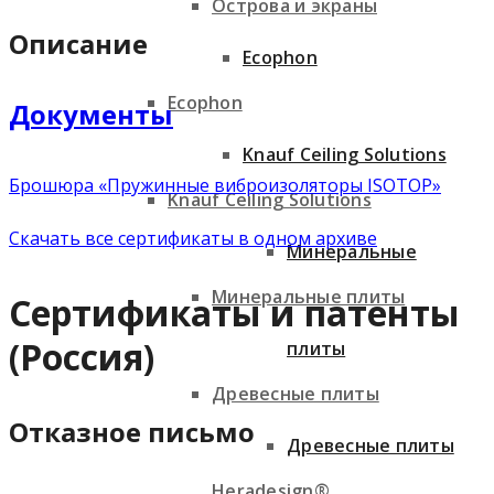
Острова и экраны
Описание
Ecophon
Ecophon
Документы
Knauf Ceiling Solutions
Брошюра «Пружинные виброизоляторы ISOTOP»
Knauf Ceiling Solutions
Скачать все сертификаты в одном архиве
Минеральные
Минеральные плиты
Сертификаты и патенты
(Россия)
плиты
Древесные плиты
Отказное письмо
Древесные плиты
Heradesign®