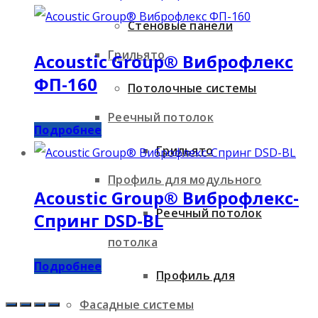
Стеновые панели
Грильято
Acoustic Group® Виброфлекс
ФП-160
Потолочные системы
Реечный потолок
Подробнее
Грильято
Профиль для модульного
Acoustic Group® Виброфлекс-
Реечный потолок
Спринг DSD-BL
потолка
Подробнее
Профиль для
Фасадные системы