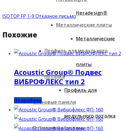
Heradesign®
ISOTOP FP 1-9 Отказное письмо
Металлические плиты
Похожие
Металлические
Профиль для модульного
плиты
Acoustic Group® Подвес
потолка
ВИБРОФЛЕКС тип 2
Профиль для
Подробнее
Стеновые панели
модульного потолка
Потолочные системы