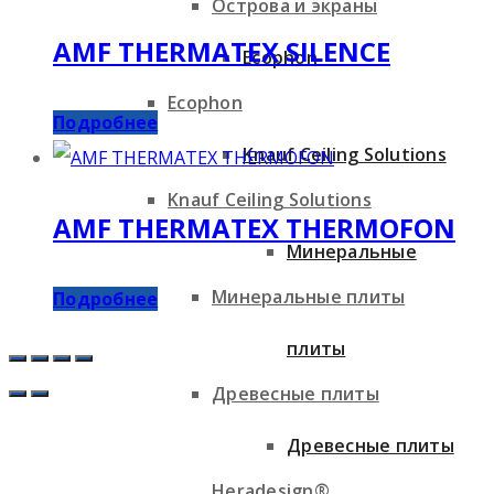
Острова и экраны
AMF THERMATEX SILENCE
Ecophon
Ecophon
Подробнее
Knauf Ceiling Solutions
Knauf Ceiling Solutions
AMF THERMATEX THERMOFON
Минеральные
Минеральные плиты
Подробнее
плиты
Древесные плиты
Древесные плиты
Heradesign®