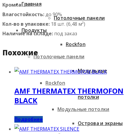
Главная
Кромка:
SK
Влагостойкость:
до 90%
Потолочные панели
Кол-во в упаковке:
18 шт. (6,48 м²)
Продукты
Наличие на складе:
под заказ
Rockfon
Похожие
Потолочные панели
Модульные
Rockfon
AMF THERMATEX THERMOFON
потолки
BLACK
Модульные потолки
Подробнее
Острова и экраны