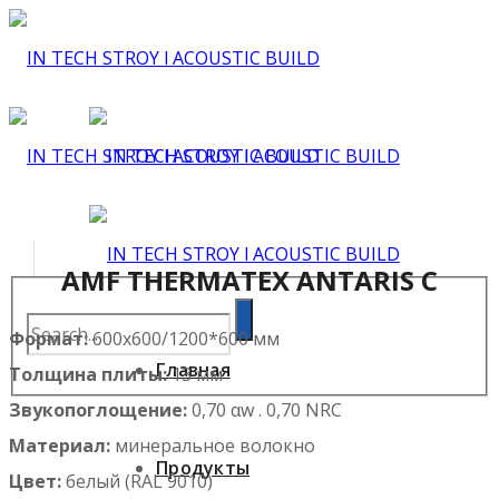
AMF THERMATEX ANTARIS C
Формат:
600х600/1200*600 мм
Главная
Толщина плиты:
13 мм
Звукопоглощение:
0,70 αw . 0,70 NRC
Материал:
минеральное волокно
Продукты
Цвет:
белый (RAL 9010)