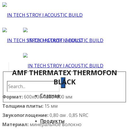
AMF THERMATEX THERMOFON
BLACK
Главная
Формат:
600х600/1200*600 мм
Толщина плиты:
15 мм
Звукопоглощение:
0,80 αw . 0,85 NRC
Продукты
Материал:
минеральное волокно