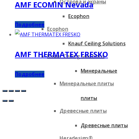
Острова и экраны
AMF ECOMIN Nevada
Ecophon
Подробнее
Ecophon
Knauf Ceiling Solutions
AMF THERMATEX FRESKO
Knauf Ceiling Solutions
Минеральные
Подробнее
Минеральные плиты
плиты
Древесные плиты
Древесные плиты
Heradesign®