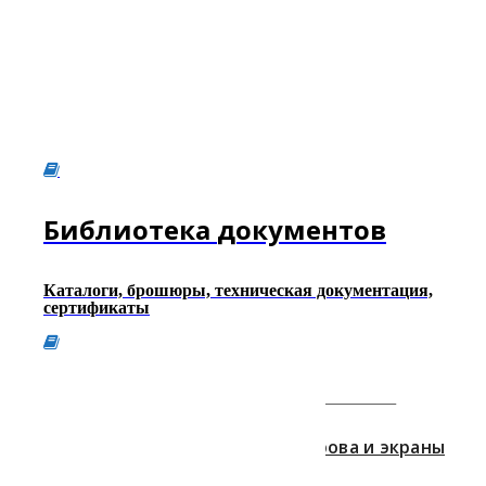
Главная
Потолочные панели
Продукты
Rockfon
Потолочные панели
Библиотека
документов
Модульные
Каталоги, брошюры, техническая документация,
Rockfon
сертификаты
потолки
Модульные потолки
Острова и экраны