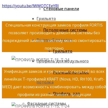
https://youtu.be/lWWQTCEeYRI
Стеновые панели
Грильято
Специальная конструкция замков профиля FORTIS
Потолочные системы
позволяет производить демонтаж системы без
Реечный потолок
повреждений замков – систему можно смонтировать
повторно
Грильято
Профиль для модульного
Унификация замков и крепежных отверстий во всех
Реечный потолок
линейках Т-профилей KRAFT (Nova, HD, RH100, Kraft-
потолка
MED) дает возможность комбинировать между собой
Профиль для
профили из разных линеек продукции
Фасадные системы