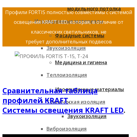
модульного потолка
Профили FORTIS полностью совместимы с системой
Изоляционные материалы
освещения KRAFT LED, которая, в отличие от
классических светильников, не
Фасадные системы
требует дополнительных подвесов
Звукоизоляция
Медицина и гигиена
Теплоизоляция
Сравнительная таблица
Изоляционные материалы
профилей KRAFT
.
Техническая изоляция
Системы освещения KRAFT LED
.
Звукоизоляция
Виброизоляция