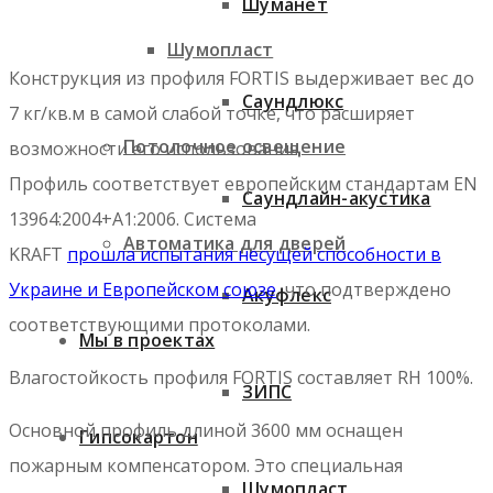
Шуманет
Шумопласт
Конструкция из профиля FORTIS выдерживает вес до
Саундлюкс
7 кг/кв.м в самой слабой точке, что расширяет
Потолочное освещение
возможности его использования.
Профиль соответствует европейским стандартам EN
Саундлайн-акустика
13964:2004+A1:2006. Система
Автоматика для дверей
KRAFT
прошла испытания несущей способности в
Украине и Европейском союзе
, что подтверждено
Акуфлекс
соответствующими протоколами.
Мы в проектах
Влагостойкость профиля FORTIS составляет RH 100%.
ЗИПС
Основной профиль длиной 3600 мм оснащен
Гипсокартон
пожарным компенсатором. Это специальная
Шумопласт