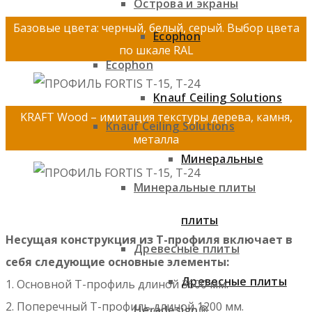
Острова и экраны
Базовые цвета: черный, белый, серый. Выбор цвета
Ecophon
по шкале RAL
Ecophon
Knauf Ceiling Solutions
KRAFT Wood – имитация текстуры дерева, камня,
Knauf Ceiling Solutions
металла
Минеральные
Минеральные плиты
плиты
Несущая конструкция из Т-профиля включает в
Древесные плиты
себя следующие основные элементы:
Древесные плиты
1. Основной Т-профиль длиной 3600 мм.
2. Поперечный Т-профиль длиной 1200 мм.
Heradesign®