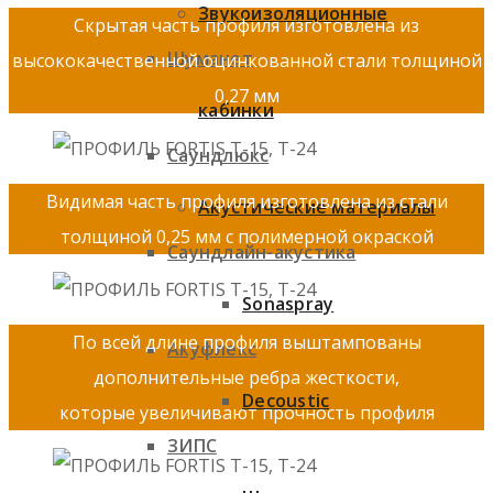
Звукоизоляционные
Скрытая часть профиля изготовлена из
Шуманет
высококачественной оцинкованной стали толщиной
0,27 мм
кабинки
Саундлюкс
Видимая часть профиля изготовлена из стали
Акустические материалы
толщиной 0,25 мм с полимерной окраской
Саундлайн-акустика
Sonaspray
По всей длине профиля выштампованы
Акуфлекс
дополнительные ребра жесткости,
Decoustic
которые увеличивают прочность профиля
ЗИПС