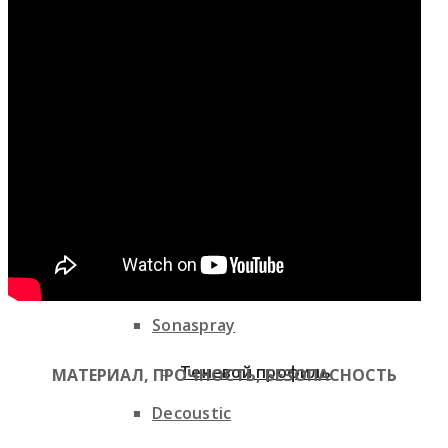
Теплоизоляция
Гипсокартон
Техническая изоляция
Теневой профиль
Виброизоляция
Акустические материалы
Гипсокартон
Sonaspray
Теневой профиль
МАТЕРИАЛ,
ПРОЧНОСТЬ,
БЕЗОПАСНОСТЬ
Decoustic