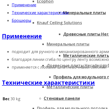
Ecophon
Применение
Технические характеристики
Минеральные плиты
Брошюры
Knauf Ceiling Solutions
Древесные плиты Her
Применение
Минеральные плиты
подходит для ручного и механизированного арм
Металлические плит
благодаря линии сгиба по центру ленту возможно
Древесные плиты Heradesign
применяется с любыми шпатлёвочными смесями
Профиль для модульного 
Технические характеристики
Металлические плиты
Стеновые панели
Вес
30 kg
Профиль для модульного потолка