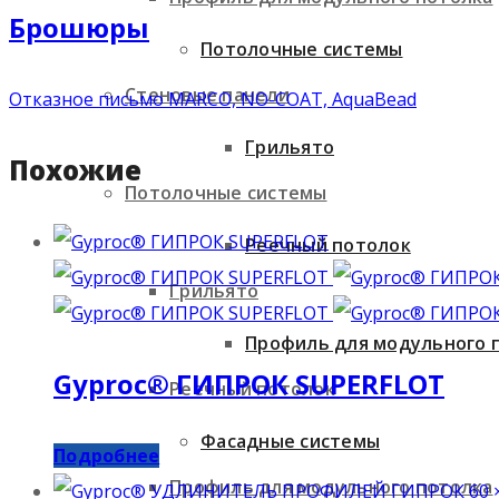
Брошюры
Потолочные системы
Стеновые панели
Отказное письмо MARCO, NO-COAT, AquaBead
Грильято
Похожие
Потолочные системы
Реечный потолок
Грильято
Профиль для модульного 
Gyproc® ГИПРОК SUPERFLOT
Реечный потолок
Фасадные системы
Подробнее
Профиль для модульного потолка