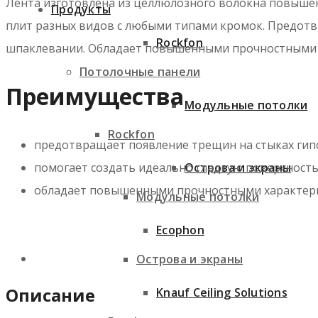
Лента изготовлена из целлюлозного волокна повышен
Продукты
плит разных видов с любыми типами кромок. Предотв
Rockfon
шпаклевании. Обладает повышенными прочностными 
Потолочные панели
Преимущества
Модульные потолки
Rockfon
предотвращает появление трещин на стыках гип
помогает создать идеально гладкую поверхност
Острова и экраны
обладает повышенными прочностными характер
Модульные потолки
Ecophon
Острова и экраны
Описание
Knauf Ceiling Solutions