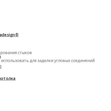
adesign®
ирования стыков
ы
 использовать для заделки угловых соединений
®
потолка