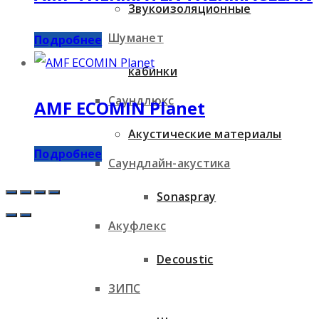
Звукоизоляционные
Шуманет
Подробнее
кабинки
Саундлюкс
AMF ECOMIN Planet
Акустические материалы
Подробнее
Саундлайн-акустика
Sonaspray
Акуфлекс
Decoustic
ЗИПС