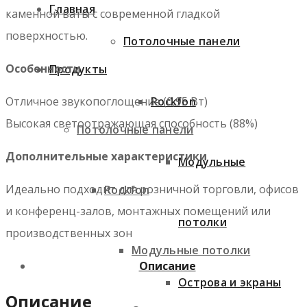
Главная
каменной ваты с современной гладкой
поверхностью.
Потолочные панели
Особенности
Продукты
Rockfon
Отличное звукопоглощение (0,95 Вт)
Высокая светоотражающая способность (88%)
Потолочные панели
Дополнительные характеристики
Модульные
Идеально подходит для розничной торговли, офисов
Rockfon
и конференц-залов, монтажных помещений или
потолки
производственных зон
Модульные потолки
Описание
Острова и экраны
Описание