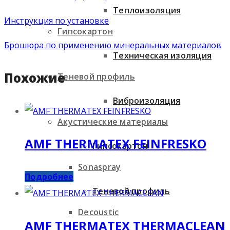
Теплоизоляция
Инструкция по установке
Гипсокартон
Брошюра по применению минеральных материалов
Техническая изоляция
Похожие
Теневой профиль
Виброизоляция
Акустические материалы
AMF THERMATEX FEINFRESKO
Гипсокартон
Sonaspray
Подробнее
Теневой профиль
Decoustic
AMF THERMATEX THERMACLEAN