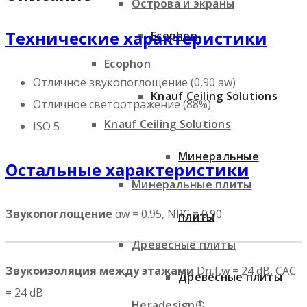
Острова и экраны
Технические характеристики
Ecophon
Ecophon
Отличное звукопоглощение (0,90 aw)
Knauf Ceiling Solutions
Отличное светоотражение (88%)
Knauf Ceiling Solutions
ISO 5
Минеральные
Остальные характеристики
Минеральные плиты
Звукопоглощение
αw = 0.95, NRC = 0.90
плиты
Древесные плиты
Звукоизоляция между этажами
Dn,f,w = 24 dB, CAC
Древесные плиты
= 24 dB
Heradesign®