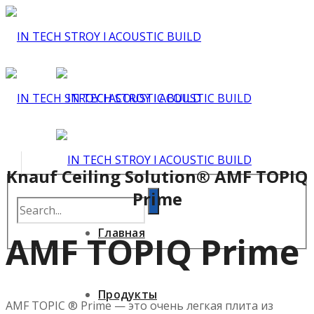
Knauf Ceiling Solution® AMF TOPIQ
Prime
Главная
AMF TOPIQ Prime
Продукты
AMF TOPIC ® Prime — это очень легкая плита из