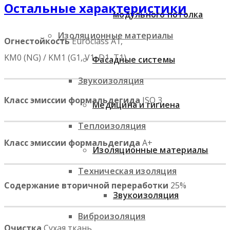
Остальные характеристики
модульного потолка
Изоляционные материалы
Огнестойкость
Euroclass A1,
KM0 (NG) / KM1 (G1, V1, D1, T1)
Фасадные системы
Звукоизоляция
Класс эмиссии формальдегида
ISO 3
Медицина и гигиена
Теплоизоляция
Класс эмиссии формальдегида
A+
Изоляционные материалы
Техническая изоляция
Содержание вторичной переработки
25%
Звукоизоляция
Виброизоляция
Очистка
Сухая ткань