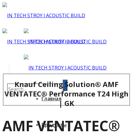
Knauf Ceiling Solution® AMF
VENTATEC® Performance T24 High
Главная
| GK
AMF VENTATEC®
Продукты