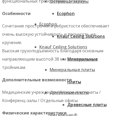
функциональных требований к дизайну.
Острова и экраны
Ecophon
Особенности
Ecophon
Сочетание прострочки и ребристости обеспечивает
очень высокую устойчивость и прочность на
Knauf Ceiling Solutions
кручение.
Knauf Ceiling Solutions
Высокая грузоподъемность благодаря основным
Минеральные
направляющим высотой 38 мм и поперечным
тройникам.
Минеральные плиты
Дополнительные возможности
плиты
Медицинские учреждения / Классные комнаты /
Древесные плиты
Конференц-залы / Отдельные офисы
Древесные плиты
Физические характеристики
Heradesign®