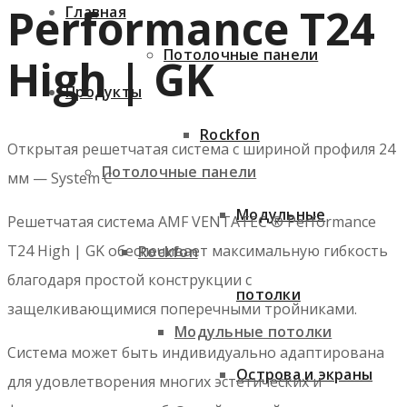
Performance T24
Главная
Потолочные панели
High | GK
Продукты
Rockfon
Открытая решетчатая система с шириной профиля 24
Потолочные панели
мм — System C
Модульные
Решетчатая система AMF VENTATEC ® Performance
T24 High | GK обеспечивает максимальную гибкость
Rockfon
благодаря простой конструкции с
потолки
защелкивающимися поперечными тройниками.
Модульные потолки
Система может быть индивидуально адаптирована
Острова и экраны
для удовлетворения многих эстетических и