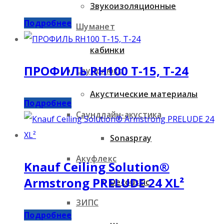
Звукоизоляционные
Подробнее
Шуманет
кабинки
ПРОФИЛЬ RH100 T-15, T-24
Саундлюкс
Акустические материалы
Подробнее
Саундлайн-акустика
Sonaspray
Акуфлекс
Knauf Ceiling Solution®
Armstrong PRELUDE 24 XL²
Decoustic
ЗИПС
Подробнее