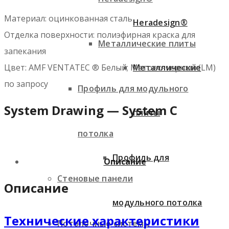
Материал: оцинкованная сталь
Heradesign®
Отделка поверхности: полиэфирная краска для
Металлические плиты
запекания
Металлические
Цвет: AMF VENTATEC ® Белый; Матово-черный (LM)
по запросу
Профиль для модульного
System Drawing — System C
плиты
потолка
Профиль для
Описание
Стеновые панели
Описание
модульного потолка
Технические характеристики
Потолочные системы