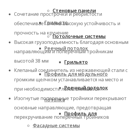
Стеновые панели
Сочетание прострочки и ребристости
Грильято
обеспечивает очень высокую устойчивость и
прочность на кручение
Потолочные системы
Высокая грузоподъемность благодаря основным
Реечный потолок
направляющим и поперечным тройникам
высотой 38 мм
Грильято
Клепаный соединитель из нержавеющей стали с
Профиль для модульного
громким щелчком устанавливается на место и
Реечный потолок
при необходимости легко снимается
Изогнутые поперечные тройники перекрывают
потолка
основные направляющие, предотвращая
Профиль для
перекручивание поперечных тройников
Фасадные системы