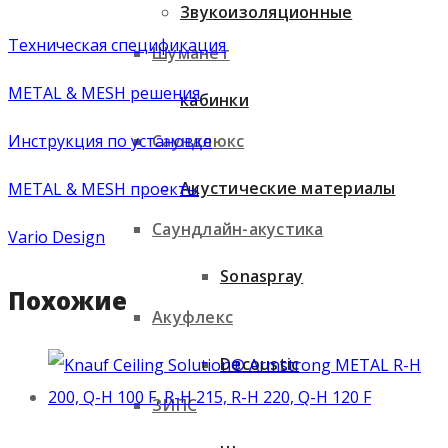
Звукоизоляционные
Техническая спецификация
Шуманет
METAL & MESH решения
кабинки
Саундлюкс
Инструкция по установке
Акустические материалы
METAL & MESH проекты
Саундлайн-акустика
Vario Design
Sonaspray
Похожие
Акуфлекс
Decoustic
ЗИПС