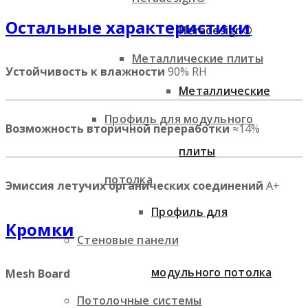
Остальные характеристики
Heradesign®
Металлические плиты
Устойчивость к влажности
90% RH
Металлические
Профиль для модульного
Возможность вторичной переработки
≈14%
плиты
потолка
Эмиссия летучих органических соединений
A+
Профиль для
Кромки
Стеновые панели
модульного потолка
Mesh Board
Потолочные системы