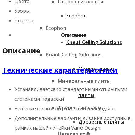
Цвета
Острова и экраны
Узоры
Ecophon
Вырезы
Ecophon
Описание
Knauf Ceiling Solutions
Описание
Knauf Ceiling Solutions
Технические характеристики
Минеральные
Минеральные плиты
Устанавливается со стандартными открытыми
плиты
системами подвески.
Древесные плиты
Решение с высокой открытой площадью.
Дополнительные варианты дизайна доступны в
Древесные плиты
рамках нашей линейки Vario Design.
Heradesign®