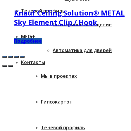
Теневой профиль
Knauf Ceiling Solution® METAL
Sky Element Clip / Hook
Потолочное освещение
MEDi+
Подробнее
Автоматика для дверей
Контакты
Мы в проектах
Гипсокартон
Теневой профиль