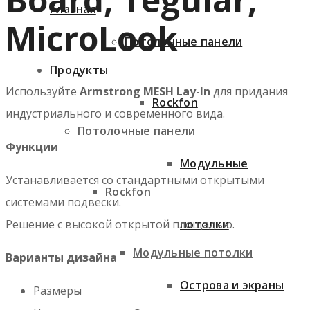
Главная
MicroLook
Потолочные панели
Продукты
Используйте
Armstrong MESH Lay-In
для придания
Rockfon
индустриального и современного вида.
Потолочные панели
Функции
Модульные
Устанавливается со стандартными открытыми
Rockfon
системами подвески.
потолки
Решение с высокой открытой площадью.
Модульные потолки
Варианты дизайна
Острова и экраны
Размеры