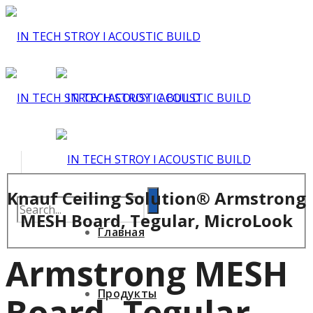
Knauf Ceiling Solution® Armstrong
MESH Board, Tegular, MicroLook
Главная
Armstrong MESH
Продукты
Board, Tegular,