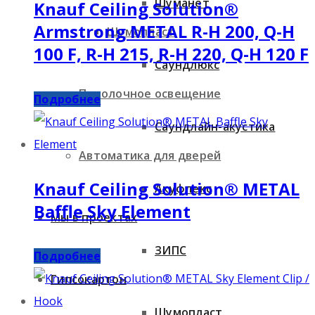
Шуманет
Knauf Ceiling Solution®
Armstrong METAL R-H 200, Q-H
Шумопласт
100 F, R-H 215, R-H 220, Q-H 120 F
Саундлюкс
Потолочное освещение
Подробнее
Саундлайн-акустика
Автоматика для дверей
Knauf Ceiling Solution® METAL
Акуфлекс
Baffle Sky Element
Мы в проектах
ЗИПС
Подробнее
Гипсокартон
Шумопласт