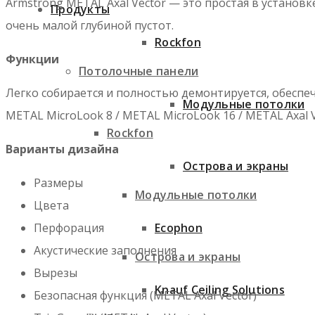
Armstrong METAL Axal Vector — это простая в установк
Продукты
очень малой глубиной пустот.
Rockfon
Функции
Потолочные панели
Легко собирается и полностью демонтируется, обеспе
Модульные потолки
METAL MicroLook 8 / METAL MicroLook 16 / METAL Axal
Rockfon
Варианты дизайна
Острова и экраны
Размеры
Модульные потолки
Цвета
Ecophon
Перфорация
Акустические заполнения
Острова и экраны
Вырезы
Knauf Ceiling Solutions
Безопасная функция (METAL Axal Vector)