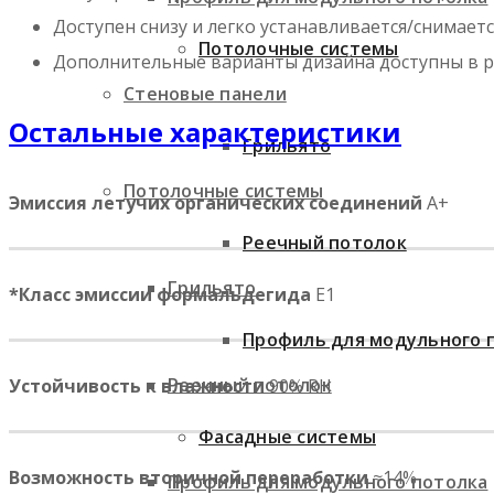
Доступен снизу и легко устанавливается/снимаетс
Потолочные системы
Дополнительные варианты дизайна доступны в ра
Стеновые панели
Остальные характеристики
Грильято
Потолочные системы
Эмиссия летучих органических соединений
A+
Реечный потолок
Грильято
*Класс эмиссии формальдегида
⁣ E1
Профиль для модульного 
Реечный потолок
Устойчивость к влажности
90% RH
Фасадные системы
Возможность вторичной переработки
≈14%
Профиль для модульного потолка