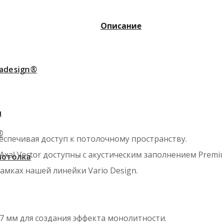
Описание
adesign®
ы
®
еспечивая доступ к потолочному пространству.
Axal Vector доступны с акустическим заполнением Premi
потолка
мках нашей линейки Vario Design.
 мм для создания эффекта монолитности.