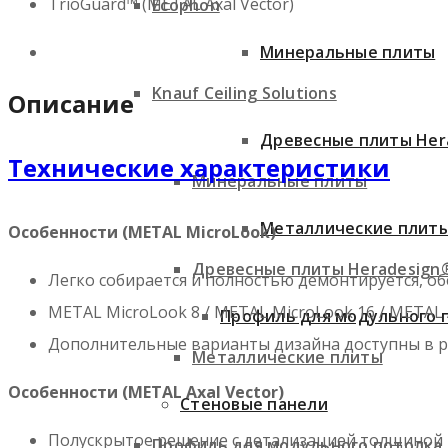
TrioGuard™ (METAL Axal Vector)
Ecophon
Минеральные плиты
Knauf Ceiling Solutions
Описание
Древесные плиты Her
Технические характеристики
Минеральные плиты
Металлические плит
Особенности
(METAL MicroLook)
Древесные плиты Heradesign
Легко собирается и полностью демонтируется, об
METAL MicroLook 8 / METAL MicroLook 16 / METAL 
Профиль для модульного 
Дополнительные варианты дизайна доступны в ра
Металлические плиты
Особенности (METAL Axal Vector)
Стеновые панели
Полускрытое решение с детализацией толщиной 7
Профиль для модульного потолка