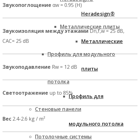
Звукопоглощение
αw = 0.95 (H)
Heradesign®
Металлические плиты
Звукоизоляция между этажами
Dn,f,w = 25 dB,
CAC= 25 dB
Металлические
Профиль для модульного
Звукоподавление
Rw = 12 dB
плиты
потолка
Светоотражение
up to 85%
Профиль для
Стеновые панели
Вес
2.4-2.6 kg / m²
модульного потолка
Потолочные системы