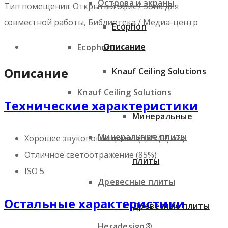
Острова и экраны
Тип помещения: Открытый офис / Зона для
совместной работы, Библиотека / Медиа-центр
Ecophon
Описание
Ecophon
Описание
Knauf Ceiling Solutions
Knauf Ceiling Solutions
Технические характеристики
Минеральные
Минеральные плиты
Хорошее звукопоглощение (0,95 (H) aw)
Отличное светоотражение (85%)
плиты
ISO 5
Древесные плиты
Остальные характеристики
Древесные плиты
Heradesign®