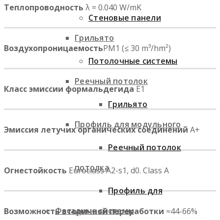
Теплопроводность
λ = 0.040 W/mK
Стеновые панели
Грильято
Воздухопроницаемость
PM1 (≤ 30 m³/hm²)
Потолочные системы
Реечный потолок
Класс эмиссии формальдегида
E1
Грильято
Профиль для модульного
Эмиссия летучих органических соединений
A+
Реечный потолок
потолка
Огнестойкость
Euroclass A2-s1, d0. Class A
Профиль для
Фасадные системы
Возможность вторичной переработки
≈44-66%