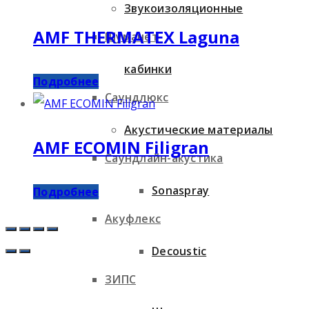
Звукоизоляционные
AMF THERMATEX Laguna
Шуманет
кабинки
Подробнее
Саундлюкс
Акустические материалы
AMF ECOMIN Filigran
Саундлайн-акустика
Sonaspray
Подробнее
Акуфлекс
Decoustic
ЗИПС