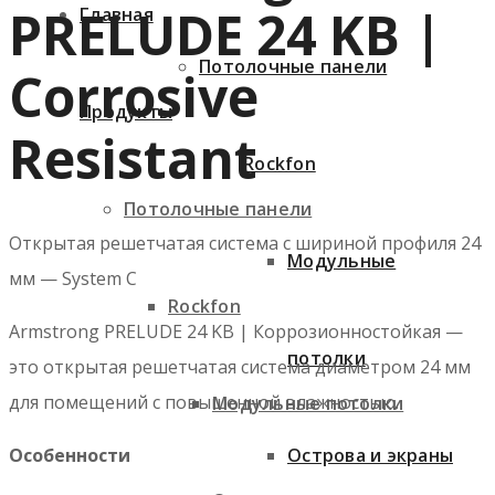
PRELUDE 24 KB |
Главная
Потолочные панели
Corrosive
Продукты
Resistant
Rockfon
Потолочные панели
Открытая решетчатая система с шириной профиля 24
Модульные
мм — System C
Rockfon
Armstrong PRELUDE 24 KB | Коррозионностойкая —
потолки
это открытая решетчатая система диаметром 24 мм
для помещений с повышенной влажностью.
Модульные потолки
Острова и экраны
Особенности