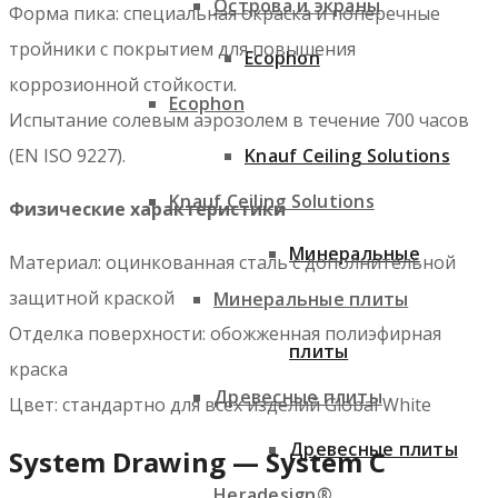
Острова и экраны
Форма пика: специальная окраска и поперечные
тройники с покрытием для повышения
Ecophon
коррозионной стойкости.
Ecophon
Испытание солевым аэрозолем в течение 700 часов
Knauf Ceiling Solutions
(EN ISO 9227).
Knauf Ceiling Solutions
Физические характеристики
Минеральные
Материал: оцинкованная сталь с дополнительной
защитной краской
Минеральные плиты
Отделка поверхности: обожженная полиэфирная
плиты
краска
Древесные плиты
Цвет: стандартно для всех изделий Global White
Древесные плиты
System Drawing — System C
Heradesign®