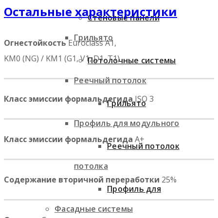
Остальные характеристики
Стеновые панели
Грильято
Огнестойкость
Euroclass A1,
KM0 (NG) / KM1 (G1, V1, D1, T1)
Потолочные системы
Реечный потолок
Класс эмиссии формальдегида
ISO 3
Грильято
Профиль для модульного
Класс эмиссии формальдегида
A+
Реечный потолок
потолка
Содержание вторичной переработки
25%
Профиль для
Фасадные системы