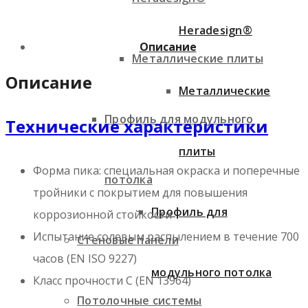
Heradesign®
Описание
Металлические плиты
Описание
Металлические
Профиль для модульного
Технические характеристики
плиты
Форма пика: специальная окраска и поперечные
потолка
тройники с покрытием для повышения
Профиль для
коррозионной стойкости
Испытание солевым распылением в течение 700
Стеновые панели
часов (EN ISO 9227)
модульного потолка
Класс прочности C (EN 13964)
Потолочные системы