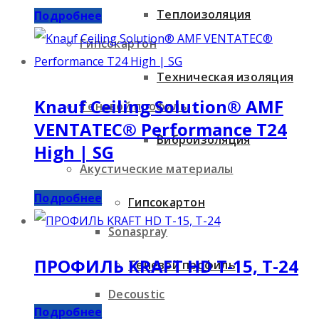
Теплоизоляция
Подробнее
Гипсокартон
Техническая изоляция
Knauf Ceiling Solution® AMF
Теневой профиль
VENTATEC® Performance T24
Виброизоляция
High | SG
Акустические материалы
Подробнее
Гипсокартон
Sonaspray
ПРОФИЛЬ KRAFT HD T-15, T-24
Теневой профиль
Decoustic
Подробнее