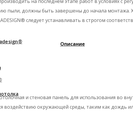
роизводить на последнем этапе работ в условиях с ре
ю пыли, должны быть завершены до начала монтажа. Хр
RADESIGN® следует устанавливать в строгом соответст
adesign®
Описание
ы
®
потолка
отолочная и стеновая панель для использования во вн
ся воздействию окружающей среды, таким как дождь и