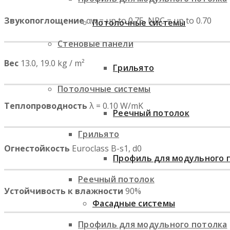
Звукопоглощение
αw = up to 0.75, NRC = up to 0.70
Потолочные системы
Стеновые панели
Вес
13.0, 19.0 kg / m²
Грильято
Потолочные системы
Теплопроводность
λ = 0.10 W/mK
Реечный потолок
Грильято
Огнестойкость
Euroclass B-s1, d0
Профиль для модульного 
Реечный потолок
Устойчивость к влажности
90%
Фасадные системы
Профиль для модульного потолка