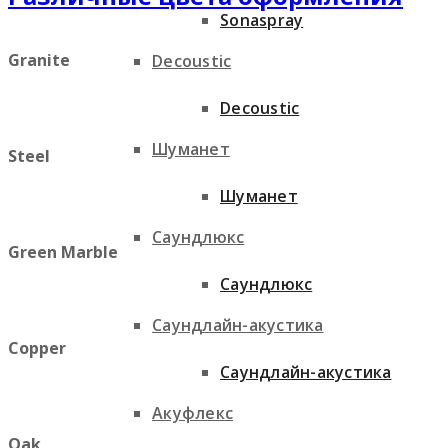
Sonaspray
Granite
Decoustic
Decoustic
Шуманет
Steel
Шуманет
Саундлюкс
Green Marble
Саундлюкс
Саундлайн-акустика
Copper
Саундлайн-акустика
Акуфлекс
Oak