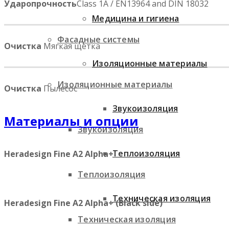
Ударопрочность
Class 1A / EN13964 and DIN 18032
Медицина и гигиена
Фасадные системы
Очистка
Мягкая щетка
Изоляционные материалы
Изоляционные материалы
Очистка
Пылесос
Звукоизоляция
Материалы и опции
Звукоизоляция
Теплоизоляция
Heradesign Fine A2 Alpha+
Теплоизоляция
Техническая изоляция
Heradesign Fine A2 Alpha+ (Black side)
Техническая изоляция