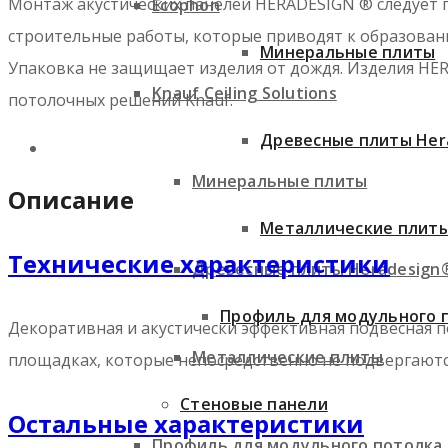
Монтаж акустических панелей HERADESIGN ® следует п
Ecophon
строительные работы, которые приводят к образовани
Минеральные плиты
Упаковка не защищает изделия от дождя. Изделия HE
Knauf Ceiling Solutions
потолочных решений Knauf.
Древесные плиты Her
Минеральные плиты
Описание
Металлические плит
Технические характеристики
Древесные плиты Heradesign
Профиль для модульного 
Декоративная и акустически эффективная подвесная п
Металлические плиты
площадках, которые непосредственно не подвергают
Стеновые панели
Остальные характеристики
Профиль для модульного потолка