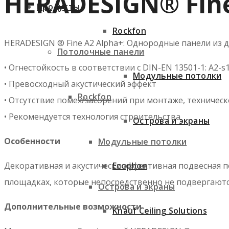
HERADESIGN® Fine
Продукты
Rockfon
HERADESIGN ® Fine A2 Alpha+: Однородные панели из 
Потолочные панели
• Огнестойкость в соответствии с DIN-EN 13501-1: A2-s1
Модульные потолки
• Превосходный акустический эффект
Rockfon
• Отсутствие помех/засорений при монтаже, техниче
• Рекомендуется технология строительства
Острова и экраны
Особенности
Модульные потолки
Ecophon
Декоративная и акустически эффективная подвесная п
площадках, которые непосредственно не подвергаютс
Острова и экраны
Дополнительные возможности
Knauf Ceiling Solutions