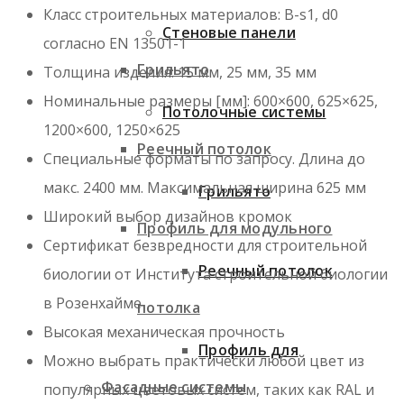
Класс строительных материалов: B-s1, d0
Стеновые панели
согласно EN 13501-1
Грильято
Толщина изделия: 15 мм, 25 мм, 35 мм
Номинальные размеры [мм]: 600×600, 625×625,
Потолочные системы
1200×600, 1250×625
Реечный потолок
Специальные форматы по запросу. Длина до
макс. 2400 мм. Максимальная ширина 625 мм
Грильято
Широкий выбор дизайнов кромок
Профиль для модульного
Сертификат безвредности для строительной
Реечный потолок
биологии от Института строительной биологии
в Розенхайме
потолка
Высокая механическая прочность
Профиль для
Можно выбрать практически любой цвет из
Фасадные системы
популярных цветовых систем, таких как RAL и