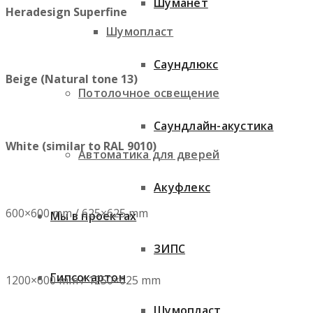
Шуманет
Heradesign Superfine
Шумопласт
Саундлюкс
Beige (Natural tone 13)
Потолочное освещение
Саундлайн-акустика
White (similar to RAL 9010)
Автоматика для дверей
Акуфлекс
600×600 mm / 625×625 mm
Мы в проектах
ЗИПС
Гипсокартон
1200×600 mm / 1250×625 mm
Шумопласт