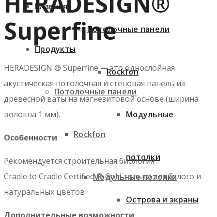
HERADESIGN®
Главная
Superfine
Потолочные панели
Продукты
HERADESIGN ® Superfine — это однослойная
Rockfon
акустическая потолочная и стеновая панель из
Потолочные панели
древесной ваты на магнезитовой основе (ширина
Модульные
волокна 1 мм).
Rockfon
Особенности
потолки
Рекомендуется строительная биология
Cradle to Cradle Certified ® Gold только для белого и
Модульные потолки
натуральных цветов
Острова и экраны
Дополнительные возможности