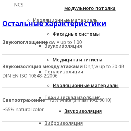
NCS
модульного потолка
Изоляционные материалы
Остальные характеристики
Фасадные системы
Звукопоглощение
αw = up to 1.00
Звукоизоляция
Медицина и гигиена
Звукоизоляция между этажами
Dn,f,w up to 30 dB
Теплоизоляция
DIN EN ISO 10848-2:2006
Изоляционные материалы
Техническая изоляция
Светоотражение
~72% white (similar RAL 9010)
~55% natural color
Звукоизоляция
Виброизоляция