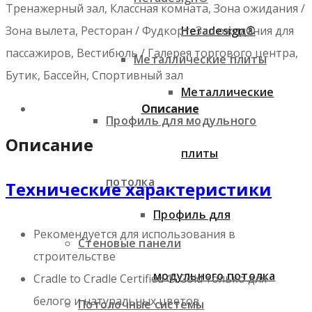
Тренажерный зал, Классная комната, Зона ожидания /
Heradesign®
Зона вылета, Ресторан / Фудкорт, Зал ожидания для
пассажиров, Вестибюль / Галерея торгового центра,
Металлические плиты
Бутик, Бассейн, Спортивный зал
Металлические
Описание
Профиль для модульного
Описание
плиты
потолка
Технические характеристики
Профиль для
Рекомендуется для использования в
Стеновые панели
строительстве
модульного потолка
Cradle to Cradle Certified ® Gold только для
белого и натуральных цветов
Потолочные системы