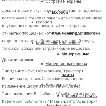
Острова и экраны
Декоративная и акустически эффективная подвесная
Ecophon
потолочная и стеновая панель для использования во
Ecophon
внутренних помещениях, а также на крытых
Knauf Ceiling Solutions
открытых площадках, которые непосредственно не
подвергаются воздействию окружающей среды,
Knauf Ceiling Solutions
такой как дождь или загрязняющие вещества.
Минеральные
Детали здания
Минеральные плиты
Тип здания: Офис, Образование, Транспорт,
плиты
Розничная торговля, Специализированное
Древесные плиты
применение, Досуг и гостиничный бизнес
Тип помещения: Вестибюль / Стойка регистрации,
Древесные плиты
Кафетерий, Библиотека / Медиа-центр, Аудитория,
Heradesign®