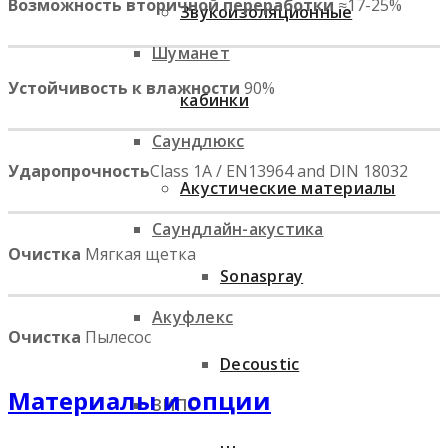
Возможность вторичной переработки
≈17-25%
Звукоизоляционные
Шуманет
Устойчивость к влажности
90%
кабинки
Саундлюкс
Ударопрочность
Class 1A / EN13964 and DIN 18032
Акустические материалы
Саундлайн-акустика
Очистка
Мягкая щетка
Sonaspray
Акуфлекс
Очистка
Пылесос
Decoustic
Материалы и опции
ЗИПС