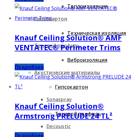
Теплоизоляция
Гипсокартон
Техническая изоляция
Knauf Ceiling Solution® AMF
Теневой профиль
VENTATEC® Perimeter Trims
Виброизоляция
Подробнее
Акустические материалы
Гипсокартон
Sonaspray
Knauf Ceiling Solution®
Теневой профиль
Armstrong PRELUDE 24 TL²
Decoustic
Подробнее