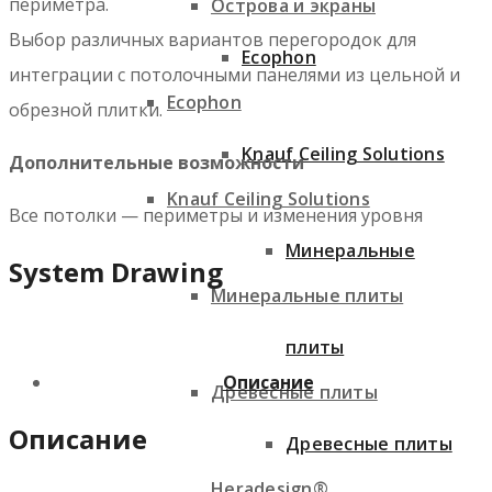
периметра.
Острова и экраны
Выбор различных вариантов перегородок для
Ecophon
интеграции с потолочными панелями из цельной и
Ecophon
обрезной плитки.
Knauf Ceiling Solutions
Дополнительные возможности
Knauf Ceiling Solutions
Все потолки — периметры и изменения уровня
Минеральные
System Drawing
Минеральные плиты
плиты
Описание
Древесные плиты
Описание
Древесные плиты
Heradesign®