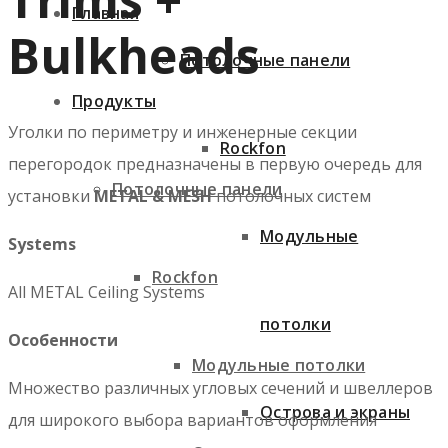
Главная
Bulkheads
Потолочные панели
Продукты
Уголки по периметру и инженерные секции
Rockfon
перегородок предназначены в первую очередь для
Потолочные панели
установки
METAL & MESH
потолочных систем
Модульные
Systems
Rockfon
All METAL Ceiling Systems
потолки
Особенности
Модульные потолки
Множество различных угловых сечений и швеллеров
Острова и экраны
для широкого выбора вариантов оформления