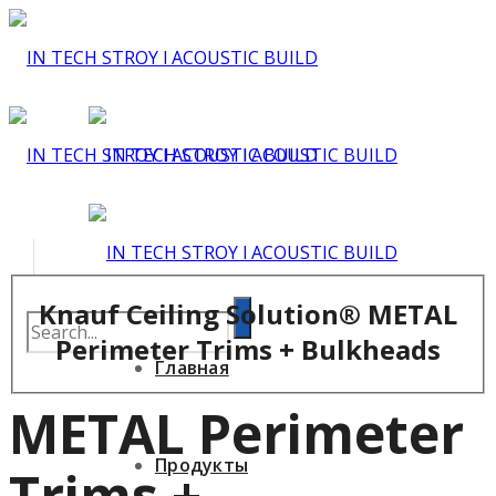
Knauf Ceiling Solution® METAL
Perimeter Trims + Bulkheads
Главная
METAL Perimeter
Продукты
Trims +