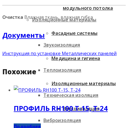
модульного потолка
Очистка
Влажная ткань, влажная губка
Изоляционные материалы
Фасадные системы
Документы
Звукоизоляция
Инструкция по установке Металлических панелей
Медицина и гигиена
Теплоизоляция
Похожие
Изоляционные материалы
Техническая изоляция
ПРОФИЛЬ RH100 T-15, T-24
Звукоизоляция
Виброизоляция
Подробнее