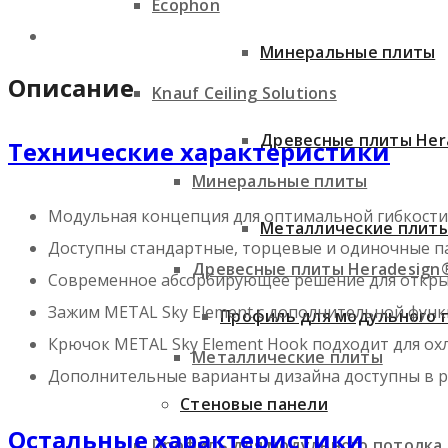
Ecophon
Минеральные плиты
Описание
Knauf Ceiling Solutions
Древесные плиты Her
Технические характеристики
Минеральные плиты
Модульная концепция для оптимальной гибкости 
Металлические плит
Доступны стандартные, торцевые и одиночные п
Древесные плиты Heradesign
Современное абсорбирующее решение для откры
Зажим METAL Sky Element с дополнительной функ
Профиль для модульного 
Крючок METAL Sky Element Hook подходит для о
Металлические плиты
Дополнительные варианты дизайна доступны в ра
Стеновые панели
Остальные характеристики
Профиль для модульного потолка