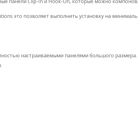
ые панели Clip-In и Hook-On, которые можно компонов
lutions это позволяет выполнить установку на минимал
лностью настраиваемыми панелями большого размера. У
.