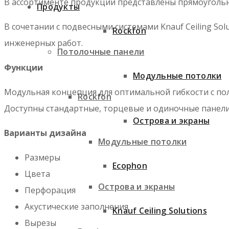
В ассортименте продукции представлены прямоугольн
Продукты
В сочетании с подвесными системами Knauf Ceiling So
Rockfon
инженерных работ.
Потолочные панели
Функции
Модульные потолки
Модульная концепция для оптимальной гибкости с по
Rockfon
Доступны стандартные, торцевые и одиночные панели
Острова и экраны
Варианты дизайна
Модульные потолки
Размеры
Ecophon
Цвета
Острова и экраны
Перфорация
Акустические заполнения
Knauf Ceiling Solutions
Вырезы