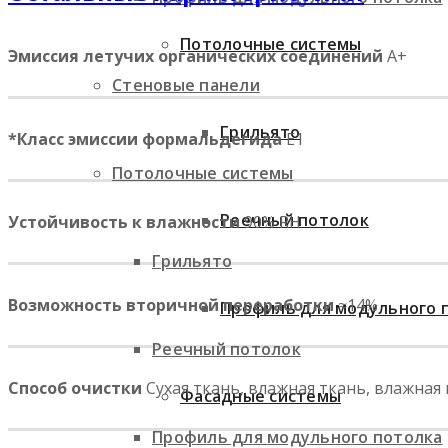
Потолочные системы
Эмиссия летучих органических соединений
A+
Стеновые панели
Грильято
*Класс эмиссии формальдегида
⁣ E1
Потолочные системы
Реечный потолок
Устойчивость к влажности
90% RH
Грильято
Возможность вторичной переработки
≈14%
Профиль для модульного 
Реечный потолок
Способ очистки
Сухая ткань, влажная ткань, влажная 
Фасадные системы
Профиль для модульного потолка