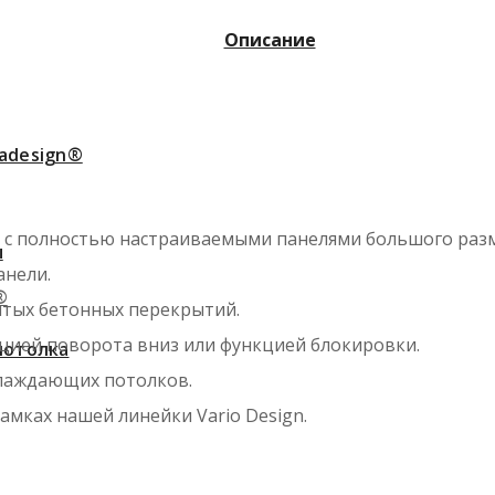
Описание
adesign®
с полностью настраиваемыми панелями большого разме
ы
анели.
®
тых бетонных перекрытий.
цией поворота вниз или функцией блокировки.
потолка
хлаждающих потолков.
мках нашей линейки Vario Design.