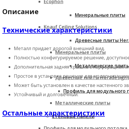
Ecophon
Описание
Минеральные плиты
Knauf Ceiling Solutions
Технические характеристики
Древесные плиты Her
Металл придает дорогой внешний вид.
Минеральные плиты
Полностью конфигурируемое решение, доступное 
Металлические плит
Дополнительная задняя крышка с перфорацией и 
Простое в установке решение для модернизации
Древесные плиты Heradesign
Может быть установлен в качестве настенного зв
Профиль для модульного 
Устойчивый и долговечный.
Металлические плиты
Остальные характеристики
Стеновые панели
Профиль для модульного потолка