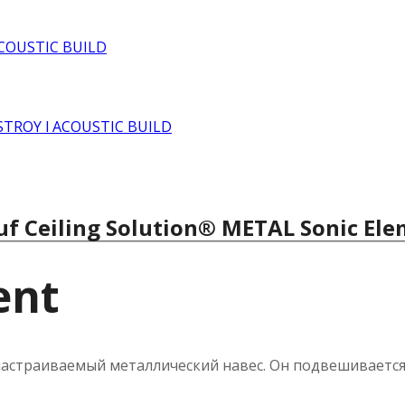
f Ceiling Solution® METAL Sonic El
ent
настраиваемый металлический навес. Он подвешивается