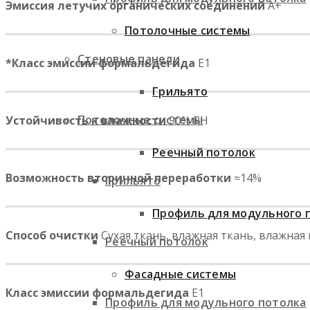
Эмиссия летучих органических соединений
A+
Потолочные системы
Стеновые панели
*Класс эмиссии формальдегида
⁣ E1
Грильято
Потолочные системы
Устойчивость к влажности
90% RH
Реечный потолок
Возможность вторичной переработки
≈14%
Грильято
Профиль для модульного 
Способ очистки
Сухая ткань, влажная ткань, влажная 
Реечный потолок
Фасадные системы
Класс эмиссии формальдегида
E1
Профиль для модульного потолка