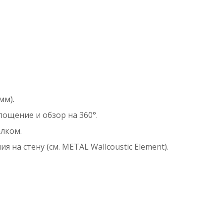
мм).
ощение и обзор на 360°.
лком.
а стену (см. METAL Wallcoustic Element).