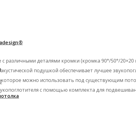
adesign®
с различными деталями кромки (кромка 90°/50°/20×20 
ы
акустической подушкой обеспечивает лучшее звукопогл
, которое можно использовать под существующим пото
®
укопоглотителя с помощью комплекта для подвешивания н
потолка