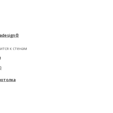
adesign®
ится к стенам
ы
®
потолка