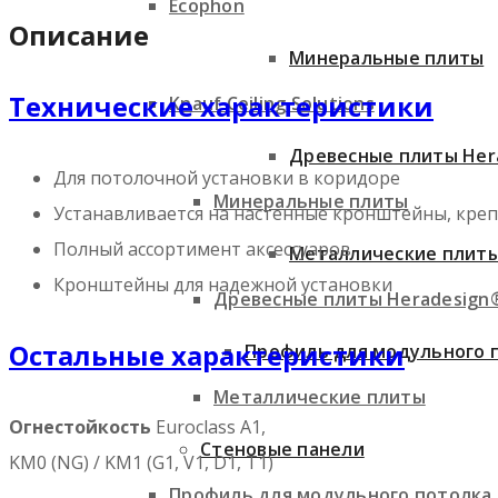
Ecophon
Описание
Минеральные плиты
Технические характеристики
Knauf Ceiling Solutions
Древесные плиты Her
Для потолочной установки в коридоре
Минеральные плиты
Устанавливается на настенные кронштейны, креп
Полный ассортимент аксессуаров
Металлические плит
Кронштейны для надежной установки
Древесные плиты Heradesign
Остальные характеристики
Профиль для модульного 
Металлические плиты
Огнестойкость
Euroclass A1,
Стеновые панели
KM0 (NG) / KM1 (G1, V1, D1, T1)
Профиль для модульного потолка