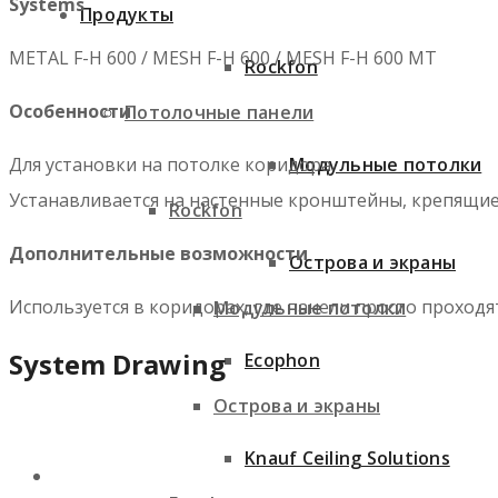
Systems
Продукты
METAL F-H 600 / MESH F-H 600 / MESH F-H 600 MT
Rockfon
Особенности
Потолочные панели
Модульные потолки
Для установки на потолке коридора.
Устанавливается на настенные кронштейны, крепящиес
Rockfon
Дополнительные возможности
Острова и экраны
Используется в коридорах, где панели просто проход
Модульные потолки
System Drawing
Ecophon
Острова и экраны
Knauf Ceiling Solutions