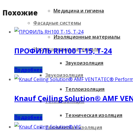
Медицина и гигиена
Похожие
Фасадные системы
Изоляционные материалы
Изоляционные материалы
ПРОФИЛЬ RH100 T-15, T-24
Звукоизоляция
Подробнее
Звукоизоляция
Теплоизоляция
Knauf Ceiling Solution® AMF VE
Теплоизоляция
Техническая изоляция
Подробнее
Техническая изоляция