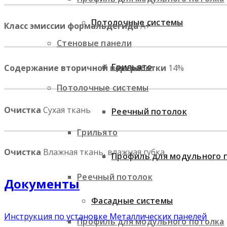
Потолочные системы
Класс эмиссии формальдегида
A+
Стеновые панели
Грильято
Содержание вторичной переработки
14%
Потолочные системы
Очистка
Сухая ткань
Реечный потолок
Грильято
Очистка
Влажная ткань, влажная губка
Профиль для модульного 
Реечный потолок
Документы
Фасадные системы
Инструкция по установке Металлических панелей
Профиль для модульного потолка