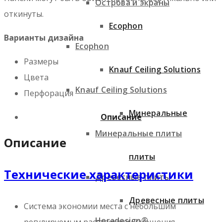
Острова и экраны
откинуты.
Ecophon
Варианты дизайна
Ecophon
Размеры
Knauf Ceiling Solutions
Цвета
Knauf Ceiling Solutions
Перфорация
Минеральные
Описание
Минеральные плиты
Описание
плиты
Технические характеристики
Древесные плиты
Древесные плиты
Система экономии места с небольшим
Heradesign®
регулируемым расстоянием смещения.