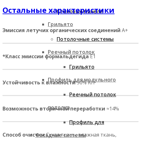
Остальные характеристики
Стеновые панели
Грильято
Эмиссия летучих органических соединений
A+
Потолочные системы
Реечный потолок
*Класс эмиссии формальдегида
⁣ E1
Грильято
Профиль для модульного
Устойчивость к влажности
90% RH
Реечный потолок
потолка
Возможность вторичной переработки
≈14%
Профиль для
Способ очистки
Сухая ткань, влажная ткань,
Фасадные системы