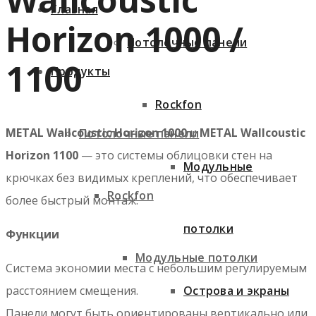
Главная
Horizon 1000 /
Потолочные панели
1100
Продукты
Rockfon
METAL Wallcoustic Horizon 1000
и
METAL Wallcoustic
Потолочные панели
Horizon 1100
— это системы облицовки стен на
Модульные
крючках без видимых креплений, что обеспечивает
Rockfon
более быстрый монтаж.
потолки
Функции
Модульные потолки
Система экономии места с небольшим регулируемым
Острова и экраны
расстоянием смещения.
Панели могут быть ориентированы вертикально или