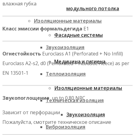
влажная губка
модульного потолка
Изоляционные материалы
Класс эмиссии формальдегида
E1
Фасадные системы
Звукоизоляция
Огнестойкость
Euroclass A1 (Perforated + No Infill)
Медицина и гигиена
Euroclass A2-s2, d0 (Perforated + Acoustic Fleece) as per
EN 13501-1
Теплоизоляция
Изоляционные материалы
Звукопоглощение
up to 0.80 NRC
Техническая изоляция
Зависит от перфорации
Звукоизоляция
Пожалуйста, смотрите техническое описание
Виброизоляция