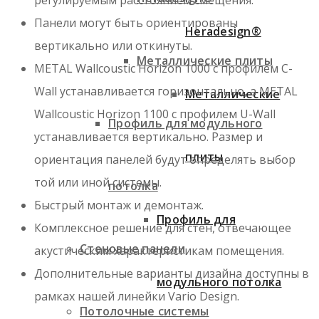
Панели могут быть ориентированы
Heradesign®
вертикально или откинуты.
Металлические плиты
METAL Wallcoustic Horizon 1000 с профилем C-
Wall устанавливается горизонтально, а METAL
Металлические
Wallcoustic Horizon 1100 с профилем U-Wall
Профиль для модульного
устанавливается вертикально. Размер и
плиты
ориентация панелей будут определять выбор
той или иной системы.
потолка
Быстрый монтаж и демонтаж.
Профиль для
Комплексное решение для стен, отвечающее
Стеновые панели
акустическим характеристикам помещения.
Дополнительные варианты дизайна доступны в
модульного потолка
рамках нашей линейки Vario Design.
Потолочные системы