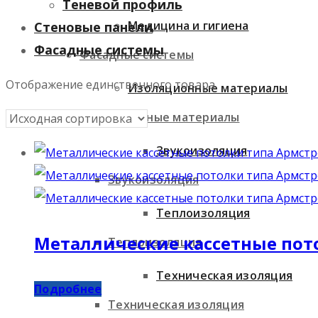
Теневой профиль
Медицина и гигиена
Стеновые панели
Фасадные системы
Фасадные системы
Отображение единственного товара
Изоляционные материалы
Изоляционные материалы
Звукоизоляция
Звукоизоляция
Теплоизоляция
Металлические кассетные пот
Теплоизоляция
Техническая изоляция
Подробнее
Техническая изоляция