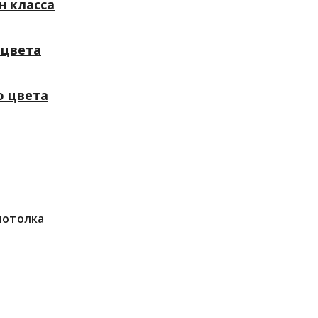
н класса
 цвета
о цвета
потолка