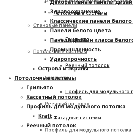
Декоративные панели дизай
Здравоохранение
Потолочные системы
Классические панели белого
Стеновые панели
Панели белого цвета
Грильято
Панели дизайн класса белог
Промышленность
Потолочные системы
Ударопрочность
Реечный потолок
Острова и экраны
Грильято
Потолочные системы
Грильято
Профиль для модульного 
Кассетный потолок
Реечный потолок
Профиль для модульного потолка
Kraft
Фасадные системы
Реечный потолок
Профиль для модульного потолка