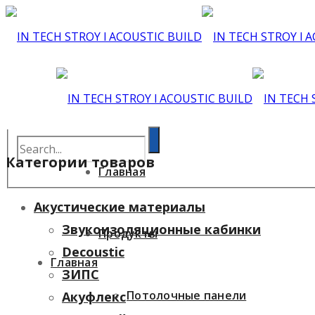
Категории товаров
Главная
Акустические материалы
Звукоизоляционные кабинки
Продукты
Decoustic
Главная
ЗИПС
Потолочные панели
Акуфлекс