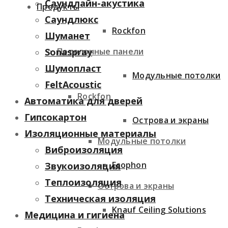
Саундлайн-акустика
Продукты
Саундлюкс
Rockfon
Шуманет
Потолочные панели
Sonaspray
Шумопласт
Модульные потолки
FeltAcoustic
Rockfon
Автоматика для дверей
Гипсокартон
Острова и экраны
Изоляционные материалы
Модульные потолки
Виброизоляция
Ecophon
Звукоизоляция
Теплоизоляция
Острова и экраны
Техническая изоляция
Knauf Ceiling Solutions
Медицина и гигиена