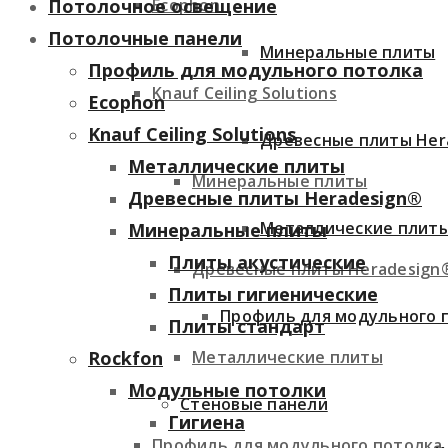
Ecophon
Потолочное освещение
Потолочные панели
Минеральные плиты
Профиль для модульного потолка
Knauf Ceiling Solutions
Ecophon
Knauf Ceiling Solutions
Древесные плиты Her
Металлические плиты
Минеральные плиты
Древесные плиты Heradesign®
Металлические плит
Минеральные плиты
Плиты акустические
Древесные плиты Heradesign
Плиты гигиенические
Профиль для модульного 
Плиты стандарт
Металлические плиты
Rockfon
Модульные потолки
Стеновые панели
Гигиена
Профиль для модульного потолка