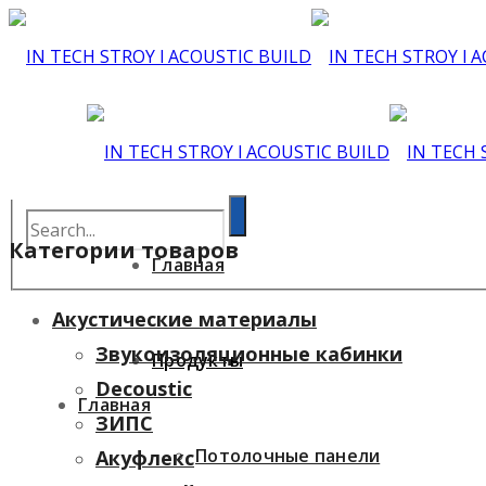
Категории товаров
Главная
Акустические материалы
Звукоизоляционные кабинки
Продукты
Decoustic
Главная
ЗИПС
Потолочные панели
Акуфлекс