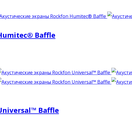
umitec® Baffle
iversal™ Baffle