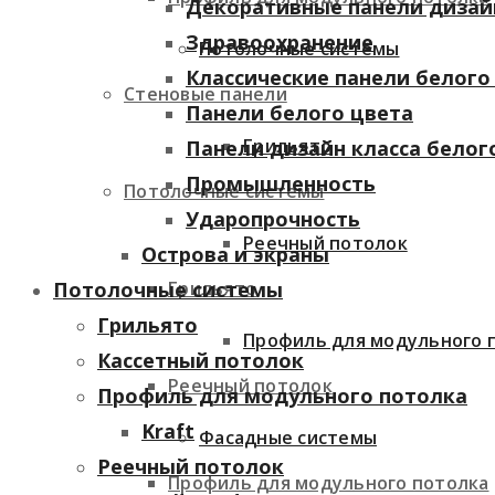
Декоративные панели дизай
Здравоохранение
Потолочные системы
Классические панели белого
Стеновые панели
Панели белого цвета
Грильято
Панели дизайн класса белог
Промышленность
Потолочные системы
Ударопрочность
Реечный потолок
Острова и экраны
Грильято
Потолочные системы
Грильято
Профиль для модульного 
Кассетный потолок
Реечный потолок
Профиль для модульного потолка
Kraft
Фасадные системы
Реечный потолок
Профиль для модульного потолка