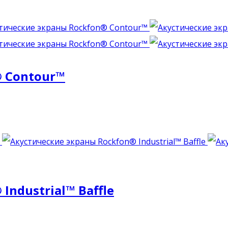
 Contour™
ndustrial™ Baffle