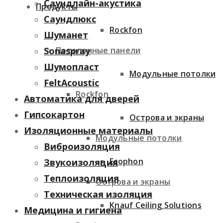
Саундлайн-акустика
Продукты
Саундлюкс
Rockfon
Шуманет
Потолочные панели
Sonaspray
Шумопласт
Модульные потолки
FeltAcoustic
Rockfon
Автоматика для дверей
Гипсокартон
Острова и экраны
Изоляционные материалы
Модульные потолки
Виброизоляция
Ecophon
Звукоизоляция
Теплоизоляция
Острова и экраны
Техническая изоляция
Knauf Ceiling Solutions
Медицина и гигиена