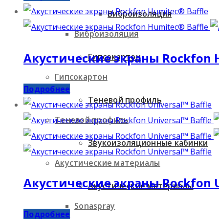
Виброизоляция
Виброизоляция
Акустические экраны Rockfon H
Гипсокартон
Гипсокартон
Подробнее
Теневой профиль
Теневой профиль
Звукоизоляционные кабинки
Акустические материалы
Акустические экраны Rockfon Un
Акустические материалы
Sonaspray
Подробнее