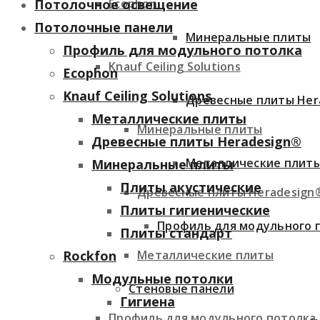
Ecophon
Потолочное освещение
Потолочные панели
Минеральные плиты
Профиль для модульного потолка
Knauf Ceiling Solutions
Ecophon
Knauf Ceiling Solutions
Древесные плиты Her
Металлические плиты
Минеральные плиты
Древесные плиты Heradesign®
Металлические плит
Минеральные плиты
Плиты акустические
Древесные плиты Heradesign
Плиты гигиенические
Профиль для модульного 
Плиты стандарт
Металлические плиты
Rockfon
Модульные потолки
Стеновые панели
Гигиена
Профиль для модульного потолка