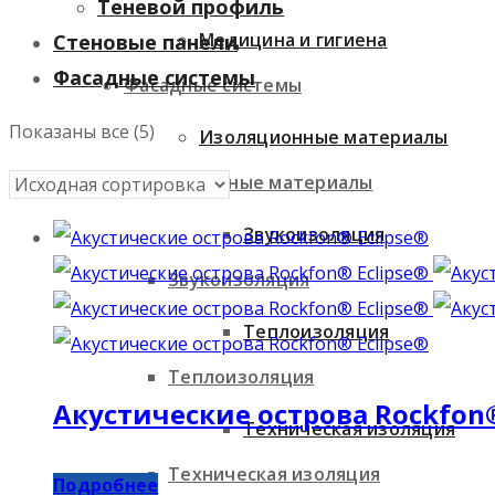
Теневой профиль
Медицина и гигиена
Стеновые панели
Фасадные системы
Фасадные системы
Показаны все (5)
Изоляционные материалы
Изоляционные материалы
Звукоизоляция
Звукоизоляция
Теплоизоляция
Теплоизоляция
Акустические острова Rockfon®
Техническая изоляция
Техническая изоляция
Подробнее