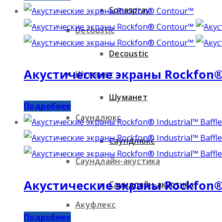
Sonaspray
Decoustic
Decoustic
Акустические экраны Rockfon®
Шуманет
Шуманет
Подробнее
Саундлюкс
Саундлюкс
Саундлайн-акустика
Акустические экраны Rockfon® I
Саундлайн-акустика
Акуфлекс
Подробнее