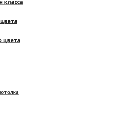
н класса
 цвета
о цвета
потолка