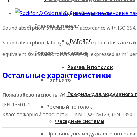
Потолочные системы
Стеновые панели
Sound absorption is measured in accordance with ISO 354.
Грильято
Sound absorption data α
, α
and absorption class are calc
p
w
Потолочные системы
equivalent sound absorption area A
expressed as m² per
eq
Реечный потолок
Остальные характеристики
Грильято
Профиль для модульного 
Пожаробезопасность
A1, Precious: Class A2‑s1,d0
(EN 13501-1)
Реечный потолок
Класс пожарной опасности — КМ1 (ФЗ №123) (EN 13501-
Фасадные системы
Профиль для модульного потолка