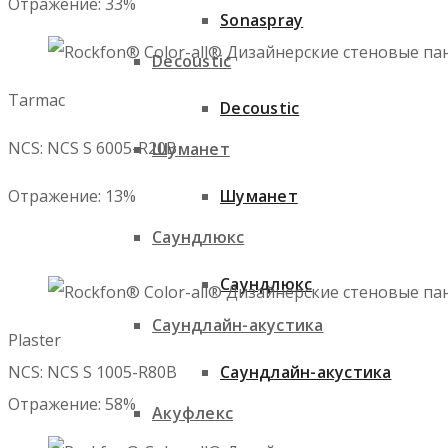
Отражение: 33%
Sonaspray
Decoustic
Tarmac
Decoustic
NCS: NCS S 6005-R20B
Шуманет
Шуманет
Отражение: 13%
Саундлюкс
Саундлюкс
Саундлайн-акустика
Plaster

Саундлайн-акустика
NCS: NCS S 1005-R80B

Отражение: 58%
Акуфлекс