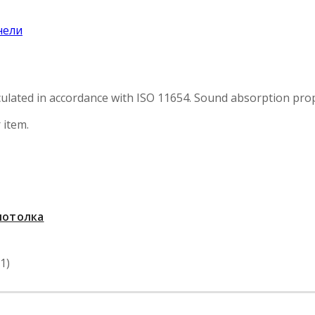
ulated in accordance with ISO 11654. Sound absorption prope
 item.
потолка
1)