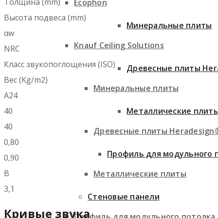
Толщина (mm)
Ecophon
Высота подвеса (mm)
Минеральные плиты
αw
Knauf Ceiling Solutions
NRC
Класс звукопоглощения (ISO)
Древесные плиты Her
Вес (Kg/m2)
Минеральные плиты
A24
40
Металлические плит
40
Древесные плиты Heradesign
0,80
Профиль для модульного 
0,90
B
Металлические плиты
3,1
Стеновые панели
Кривые звука
Профиль для модульного потолка