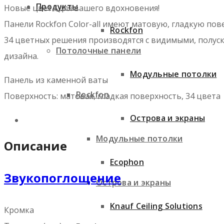
Продукты
Новые цвета для вашего вдохновения!
Панели Rockfon Color-all имеют матовую, гладкую пов
Rockfon
34 цветных решения производятся с видимыми, полус
Потолочные панели
дизайна.
Модульные потолки
Панель из каменной ваты
Rockfon
Поверхность: матовая, гладкая поверхность, 34 цвета
Острова и экраны
Модульные потолки
Описание
Ecophon
Звукопоглощение
Острова и экраны
Knauf Ceiling Solutions
Кромка