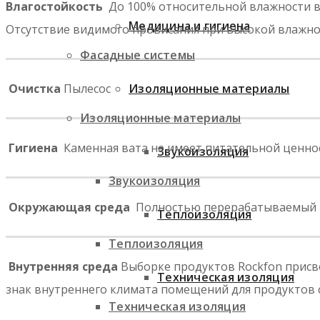
Влагостойкость
До 100% относительной влажности в
Медицина и гигиена
Отсутствие видимого провисания при высокой влажно
Фасадные системы
Очистка
Пылесос
Изоляционные материалы
Изоляционные материалы
Гигиена
Каменная вата не имеет питательной ценно
Звукоизоляция
Звукоизоляция
Окружающая среда
Полностью перерабатываемый 
Теплоизоляция
Теплоизоляция
Внутренняя среда
Выборке продуктов Rockfon присвое
Техническая изоляция
знак внутреннего климата помещений для продуктов с
Техническая изоляция