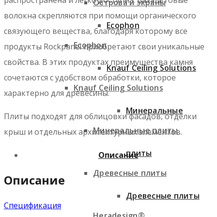
Острова и экраны
волокна скрепляются при помощи органического
Ecophon
связующего вещества, благодаря которому все
Ecophon
продукты Rockpanel приобретают свои уникальные
свойства. В этих продуктах преимущества камня
Knauf Ceiling Solutions
сочетаются с удобством обработки, которое
Knauf Ceiling Solutions
характерно для древесины.
Минеральные
Плиты подходят для облицовки фасадов, отделки
Минеральные плиты
крыш и отдельных архитектурных элементов.
плиты
Описание
Древесные плиты
Описание
Древесные плиты
Спецификация
Heradesign®