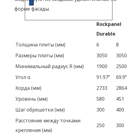
форме фасады.
Rockpanel
Durable
Толщина плиты (мм)
6
8
Размеры плиты (мм)
3050
3050
Минимальный радиус R (мм)
1900
2500
Угол α
91.97º
69.9º
Хорда (мм)
2733
2864
Уровень (мм)
580
451
Шаг обрешетки (мм)
300
400
Расстояние между точками
250
300
крепления (мм)