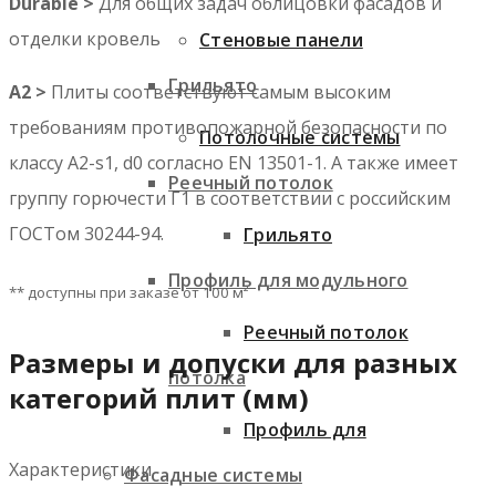
Durable >
Для общих задач облицовки фасадов и
отделки кровель
Стеновые панели
Грильято
A2 >
Плиты соответствуют самым высоким
требованиям противопожарной безопасности по
Потолочные системы
классу A2-s1, d0 согласно EN 13501-1. А также имеет
Реечный потолок
группу горючести Г1 в соответствии с российским
ГОСТом 30244-94.
Грильято
Профиль для модульного
** доступны при заказе от 100 м²
Реечный потолок
Размеры и допуски для разных
потолка
категорий плит (мм)
Профиль для
Характеристики
Фасадные системы