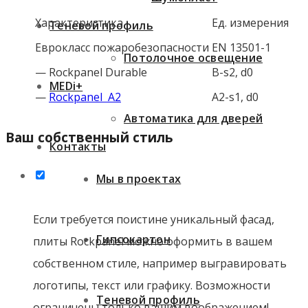
Характеристика
Ед. измерения
Теневой профиль
Еврокласс пожаробезопасности
EN 13501-1
Потолочное освещение
— Rockpanel Durable
B-s2, d0
MEDi+
—
Rockpanel A2
A2-s1, d0
Автоматика для дверей
Ваш собственный стиль
Контакты
Мы в проектах
Если требуется поистине уникальный фасад,
Гипсокартон
плиты Rockpanel можно оформить в вашем
собственном стиле, например выгравировать
логотипы, текст или графику. Возможности
Теневой профиль
ограничены только вашим воображением!