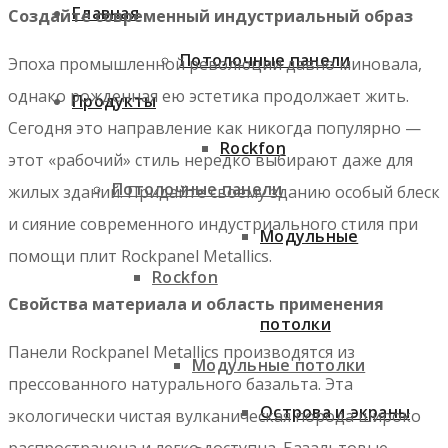
Главная
Создайте современный индустриальный образ
Потолочные панели
Эпоха промышленной революции давно миновала,
однако рожденная ею эстетика продолжает жить.
Продукты
Сегодня это направление как никогда популярно —
Rockfon
этот «рабочий» стиль нередко выбирают даже для
Потолочные панели
жилых зданий. Придайте своему зданию особый блеск
и сияние современного индустриального стиля при
Модульные
помощи плит Rockpanel Metallics.
Rockfon
Свойства материала и область применения
потолки
Панели Rockpanel Metallics производятся из
Модульные потолки
прессованного натурального базальта. Эта
Острова и экраны
экологически чистая вулканическая порода широко
распространена и легко доступна. Базальтовые