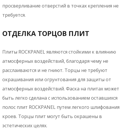
группу горючести Г1 в соответствии с российским
ГОСТом 30244-94.
** доступны при заказе от 100 м²
Размеры и допуски для разных
категорий плит (мм)
Характеристики
Durable
A2**
Размеры плиты
2500мм или 3050мм
2500мм или 3050мм
Ширина плиты