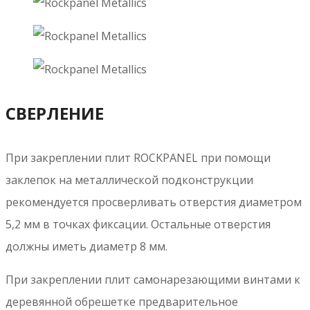
Материалы для скачивания
Спецификации и техническая
информация
Категории плит
Выпускаются следующие категории плит:
Durable >
Для общих задач облицовки фасадов и
отделки кровель
A2 >
Плиты соответствуют самым высоким
требованиям противопожарной безопасности по
классу A2-s1, d0 согласно EN 13501-1. А также имеет