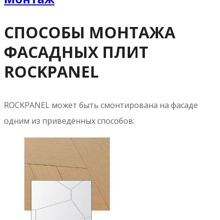
Rockpanel
Фасады – Элементы крыши – Детали здания
Руководство по применению
Rockpanel
Облицовка фасадов
Для творчества, неподвластного
законам физики