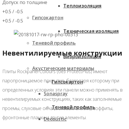
Допуск по толщине
Теплоизоляция
+0.5 / -0.5
Гипсокартон
+0.5 / -0.5
Техническая изоляция
Теневой профиль
Невентилируемые конструкции
Виброизоляция
Акустические материалы
Плиты Rockpanel Colours (без ProtectPlus) имеют
паропроницаемое покрытие, благодаря которому при
Гипсокартон
определенных условиях эти панели можно применять в
Sonaspray
невентилируемых конструкциях, таких как заполняемые
Теневой профиль
проемы, слуховые окна (боковые стенки), соффиты,
фронтонные планки и другие элементы.
Decoustic