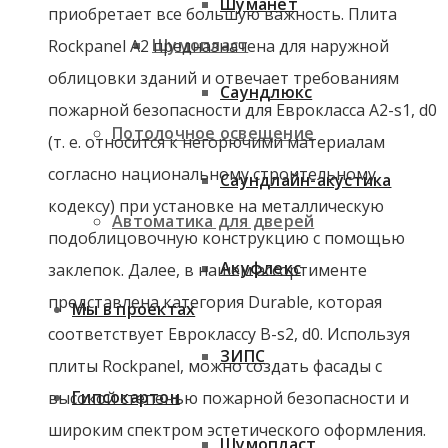
Шуманет
приобретает все большую важность. Плита
Шумопласт
Rockpanel A2 предназначена для наружной
облицовки зданий и отвечает требованиям
Саундлюкс
пожарной безопасности для Еврокласса A2-s1, d0
Потолочное освещение
(т. е. относится к негорючими материалам
согласно национальному строительному
Саундлайн-акустика
кодексу) при установке на металлическую
Автоматика для дверей
подоблицовочную конструкцию с помощью
Акуфлекс
заклепок. Далее, в нашем ассортименте
представлена категория Durable, которая
Мы в проектах
соответствует Евроклассу B-s2, d0. Используя
ЗИПС
плиты Rockpanel, можно создать фасады с
Гипсокартон
высокой степенью пожарной безопасности и
широким спектром эстетического оформления.
Шумопласт