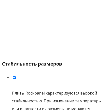
производства плиты могут быть изготовлены
любой длины в следующих промежутках:
1700 — 3050 мм
ширина до 1200 или 1250 мм.
Если вам тем не менее требуются другие
размеры, пожалуйста, свяжитесь с нами и мы
совместно найдем нужное решение.
* Минимальный заказ плит специальной длины – 300 m²
Монтаж