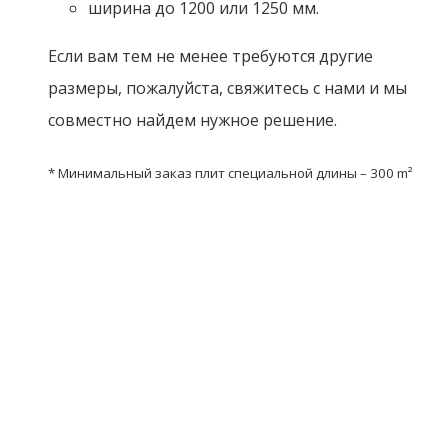
требуется.
ОТДЕЛКА ТОРЦОВ ПЛИТ
Плиты ROCKPANEL являются стойкими к влиянию
атмосферных воздействий, благодаря чему не
расслаиваются и не гниют. Торцы не требуют
окрашивания или огрунтования для защиты от
атмосферных воздействий. Фаска на плитах может
быть легко сделана с использованием оставшихся
полос плит ROCKPANEL путем легкого шлифования
кроев. Торцы плит могут быть окрашены в
эстетических целях.