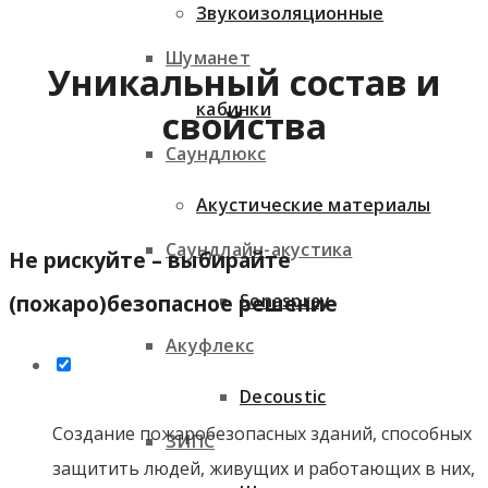
Звукоизоляционные
Шуманет
Уникальный состав и
кабинки
свойства
Саундлюкс
Акустические материалы
Саундлайн-акустика
Не рискуйте – выбирайте
Sonaspray
(пожаро)безопасное решение
Акуфлекс
Decoustic
Создание пожаробезопасных зданий, способных
ЗИПС
защитить людей, живущих и работающих в них,