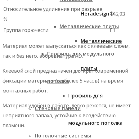
Относительное удлинение при разрыве,
Heradesign®
145,93
%
Металлические плиты
Группа горючести
Г1
Металлические
Материал может выпускаться как с клеевым слоем,
Профиль для модульного
так и без него, аббревиатура AD.
плиты
Клеевой слой предназначен для кратковременной
фиксации материала (не более 5 часов) на время
потолка
монтажных работ.
Профиль для
Материал удобен в работе, легко режется, не имеет
Стеновые панели
неприятного запаха, устойчив к воздействию
модульного потолка
пламени.
Потолочные системы