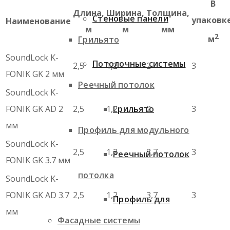
В
Длина,
Ширина,
Толщина,
Стеновые панели
упаковке
Наименование
м
м
мм
2
м
Грильято
SoundLock K-
Потолочные системы
2,5
1,2
2
3
FONIK GK 2 мм
Реечный потолок
SoundLock K-
FONIK GK AD 2
2,5
1,2
2
3
Грильято
мм
Профиль для модульного
SoundLock K-
2,5
1,2
3,7
3
Реечный потолок
FONIK GK 3.7 мм
потолка
SoundLock K-
FONIK GK AD 3.7
2,5
1,2
3,7
3
Профиль для
мм
Фасадные системы