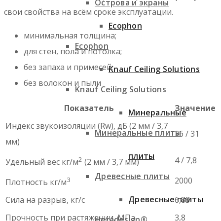
Острова и экраны
свои свойства на всём сроке эксплуатации.
Ecophon
минимальная толщина;
Ecophon
для стен, пола и потолка;
без запаха и примесей;
Knauf Ceiling Solutions
без волокон и пыли
Knauf Ceiling Solutions
Показатель
Значение
Минеральные
Индекс звукоизоляции (Rw), дБ (2 мм / 3,7
Минеральные плиты
26 / 31
мм)
плиты
2
4 / 7,8
Удельный вес кг/м
(2 мм / 3,7 мм)
Древесные плиты
3
2000
Плотность кг/м
Древесные плиты
Сила на разрыв, кг/с
6,83
Прочность при растяжении, МПа
3,8
Heradesign®