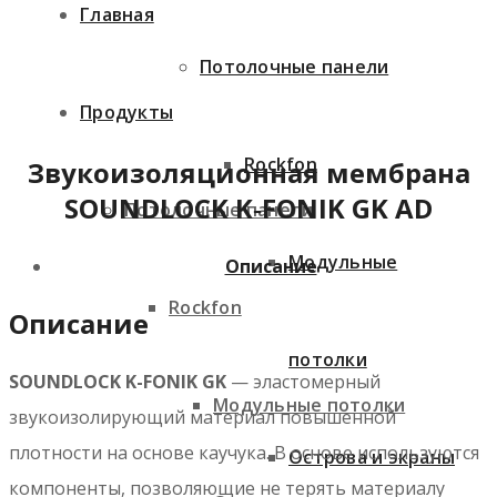
Главная
Потолочные панели
Продукты
Rockfon
Звукоизоляционная мембрана
SOUNDLOCK K‑FONIK GK AD
Потолочные панели
Модульные
Описание
Rockfon
Описание
потолки
SOUNDLOCK K-FONIK GK
— эластомерный
Модульные потолки
звукоизолирующий материал повышенной
плотности на основе каучука. В основе используются
Острова и экраны
компоненты, позволяющие не терять материалу