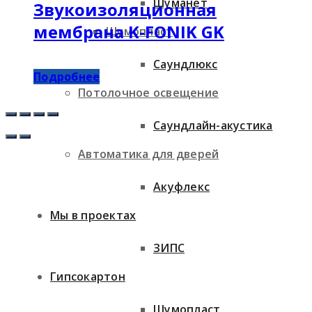
Шуманет
Звукоизоляционная
мембрана K-FONIK GK
Шумопласт
Саундлюкс
Подробнее
Потолочное освещение
Саундлайн-акустика
Автоматика для дверей
Акуфлекс
Мы в проектах
ЗИПС
Гипсокартон
Шумопласт