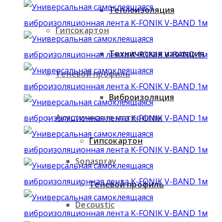
Теплоизоляция
Гипсокартон
Техническая изоляция
Теневой профиль
Виброизоляция
Акустические материалы
Гипсокартон
Sonaspray
Теневой профиль
Decoustic