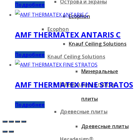
Острова и экраны
Подробнее
Ecophon
Ecophon
AMF THERMATEX ANTARIS C
Knauf Ceiling Solutions
Подробнее
Knauf Ceiling Solutions
Минеральные
AMF THERMATEX FINE STRATOS
Минеральные плиты
плиты
Подробнее
Древесные плиты
Древесные плиты
Heradesign®