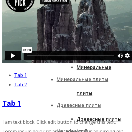
Острова и экраны
Ecophon
Ecophon
Knauf Ceiling Solutions
Knauf Ceiling Solutions
Минеральные
Tab 1
Минеральные плиты
Tab 2
плиты
Tab 1
Древесные плиты
Древесные плиты
I am text block. Click edit button to change this text.
Heradesign®
Lorem ipsum dolor sit amet, consectetur adipiscing elit.