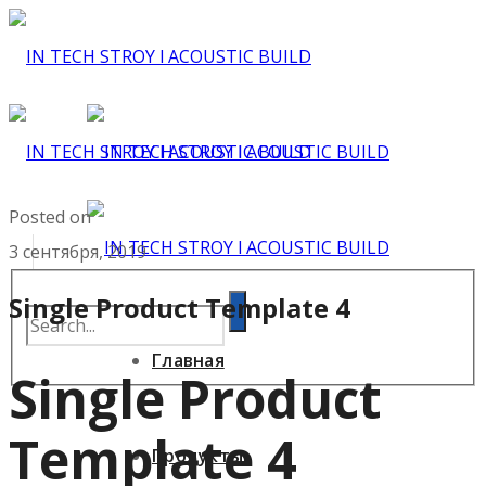
Posted on
3 сентября, 2019
Single Product Template 4
Главная
Single Product
Template 4
Продукты