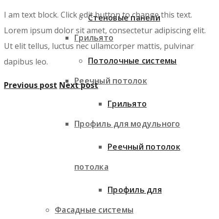
I am text block. Click edit button to change this text.
Стеновые панели
Lorem ipsum dolor sit amet, consectetur adipiscing elit.
Грильято
Ut elit tellus, luctus nec ullamcorper mattis, pulvinar
Потолочные системы
dapibus leo.
Реечный потолок
Previous post
Next post
Грильято
Профиль для модульного
Реечный потолок
потолка
Профиль для
Фасадные системы