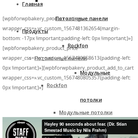
Главная
[wpbforwpbakery_product_rating
Потолочные панели
wrapper_css=».vc_custom_1567481362654{margin-
Продукты
bottom: -17px !important;padding-left: 0px !important;}»]
Rockfon
[wpbforwpbakery_product_price
wrapper_css=».vc_custom_1567480858613{padding-left:
Потолочные панели
0px !important;}»][wpbforwpbakery_product_add_to_cart
Модульные
wrapper_css=».vc_custom_1567480805357{padding-left:
Rockfon
0px !important;}»]
потолки
Модульные потолки
Острова и экраны