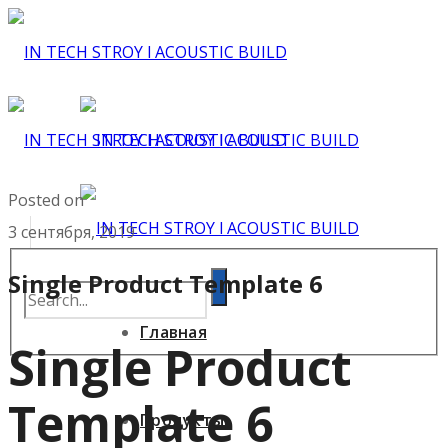
Posted on
3 сентября, 2019
Single Product Template 6
Главная
Single Product
Template 6
Продукты