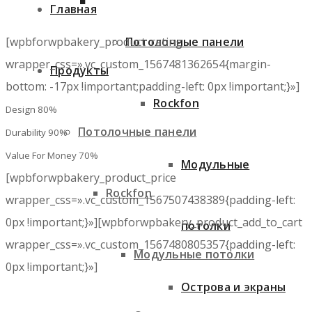
Главная
[wpbforwpbakery_product_rating
Потолочные панели
wrapper_css=».vc_custom_1567481362654{margin-
Продукты
bottom: -17px !important;padding-left: 0px !important;}»]
Rockfon
Design
80%
Потолочные панели
Durability
90%
Value For Money
70%
Модульные
[wpbforwpbakery_product_price
Rockfon
wrapper_css=».vc_custom_1567507438389{padding-left:
0px !important;}»][wpbforwpbakery_product_add_to_cart
потолки
wrapper_css=».vc_custom_1567480805357{padding-left:
Модульные потолки
0px !important;}»]
Острова и экраны