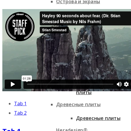
Острова и экраны
Ecophon
Ecophon
Knauf Ceiling Solutions
Knauf Ceiling Solutions
Минеральные
Минеральные плиты
плиты
Tab 1
Древесные плиты
Tab 2
Древесные плиты
Heradesign®