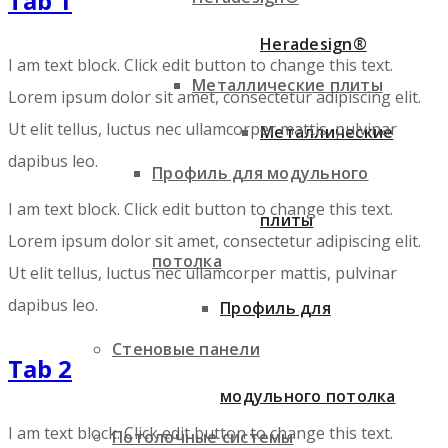
Tab 1
Heradesign®
I am text block. Click edit button to change this text.
Металлические плиты
Lorem ipsum dolor sit amet, consectetur adipiscing elit.
Ut elit tellus, luctus nec ullamcorper mattis, pulvinar
Металлические
dapibus leo.
Профиль для модульного
I am text block. Click edit button to change this text.
плиты
Lorem ipsum dolor sit amet, consectetur adipiscing elit.
потолка
Ut elit tellus, luctus nec ullamcorper mattis, pulvinar
dapibus leo.
Профиль для
Стеновые панели
Tab 2
модульного потолка
I am text block. Click edit button to change this text.
Потолочные системы