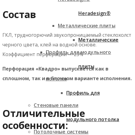
Состав
Heradesign®
Металлические плиты
ГКЛ, трудногорючий звукопроницаемый стеклохолст
Металлические
черного цвета, клей на водной основе.
Профиль для модульного
Коэффициент перфорации — 23%
плиты
Перфорация «Квадро» выпускается как в
сплошном, так и в блочном варианте исполнения.
потолка
Профиль для
Стеновые панели
Отличительные
модульного потолка
особенности:
Потолочные системы