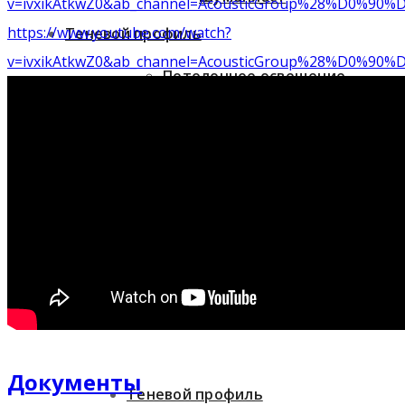
v=ivxikAtkwZ0&ab_channel=AcousticGroup%28%D
https://www.youtube.com/watch?
Теневой профиль
v=ivxikAtkwZ0&ab_channel=AcousticGroup%28%D
Потолочное освещение
MEDi+
Автоматика для дверей
Контакты
Мы в проектах
Гипсокартон
Документы
Теневой профиль