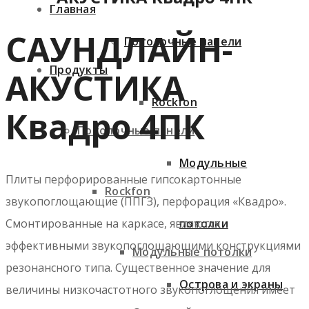
Главная
САУНДЛАЙН-
Потолочные панели
Продукты
АКУСТИКА
Rockfon
Квадро 4ПК
Потолочные панели
Модульные
Плиты перфорированные гипсокартонные
Rockfon
звукопоглощающие (ППГЗ), перфорация «Квадро».
потолки
Смонтированные на каркасе, являются
эффективными звукопоглощающими конструкциями
Модульные потолки
резонансного типа. Существенное значение для
Острова и экраны
величины низкочастотного звукопоглощения имеет