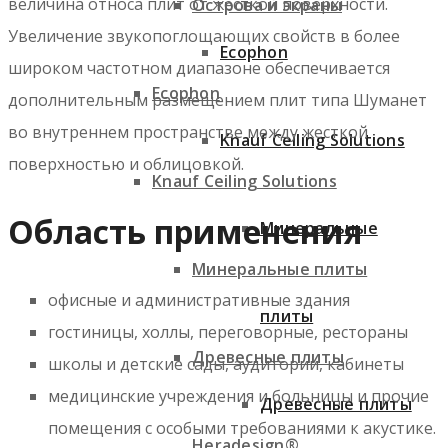
величина относа плит от жесткой поверхности.
Острова и экраны
Увеличение звукопоглощающих свойств в более
Ecophon
широком частотном диапазоне обеспечивается
Ecophon
дополнительным размещением плит типа Шуманет
во внутреннем пространстве между жесткой
Knauf Ceiling Solutions
поверхностью и облицовкой.
Knauf Ceiling Solutions
Область применения
Минеральные
Минеральные плиты
офисные и административные здания
плиты
гостиницы, холлы, переговорные, рестораны
Древесные плиты
школы и детские сады, аудитории, кабинеты
медицинские учреждения и больницы и прочие
Древесные плиты
помещения с особыми требованиями к акустике.
Heradesign®