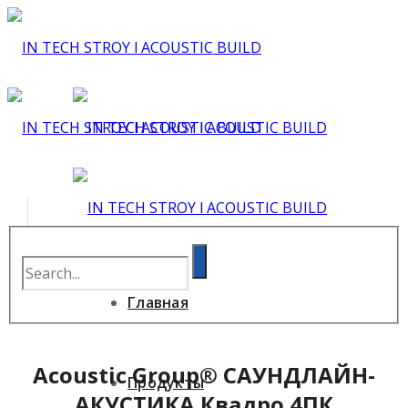
Главная
Acoustic Group® САУНДЛАЙН-
Продукты
АКУСТИКА Квадро 4ПК