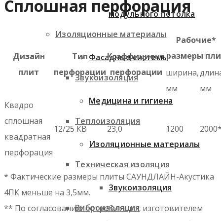
Сплошная перфорация
модульного потолка
Изоляционные материалы
Рабочие*
размеры пли
Дизайн
Тип
Коэффициент
Фасадные системы
плит
перфорации
перфорации
ширина,
длин
Звукоизоляция
мм
мм
Медицина и гигиена
Квадро
Теплоизоляция
сплошная
12/25 КВ
23,0
1200
2000
квадратная
Изоляционные материалы
перфорация
Техническая изоляция
* Фактические размеры плиты САУНДЛАЙН-Акустика
Звукоизоляция
4ПК меньше на 3,5мм.
Виброизоляция
** По согласованию потребителя с изготовителем