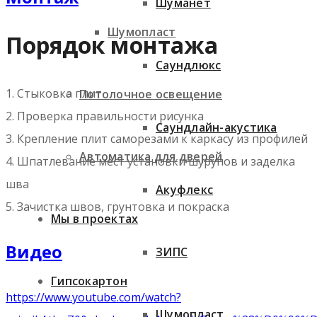
Шуманет
Шумопласт
Порядок монтажа
Саундлюкс
1. Стыковка плит
Потолочное освещение
2. Проверка правильности рисунка
Саундлайн-акустика
3. Крепление плит саморезами к каркасу из профилей
Автоматика для дверей
4. Шпатлевание мест установки шурупов и заделка
шва
Акуфлекс
5. Зачистка швов, грунтовка и покраска
Мы в проектах
Видео
ЗИПС
Гипсокартон
https://www.youtube.com/watch?
Шумопласт