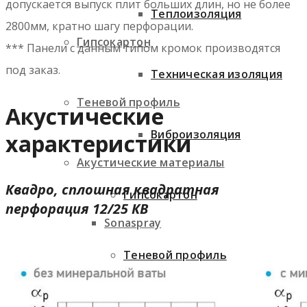
допускается выпуск плит больших длин, но не более
Теплоизоляция
2800мм, кратно шагу перфорации.
Гипсокартон
*** Панели с данным типом кромок производятся
под заказ.
Техническая изоляция
Теневой профиль
Акустические
Виброизоляция
характеристики
Акустические материалы
Квадро, сплошная квадратная
Гипсокартон
перфорация 12/25 КВ
Sonaspray
Теневой профиль
Decoustic