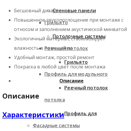
Стеновые панели
Бесшовный дизайн
Повышенное звукопоглощение при монтаже с
Грильято
относом и заполнением акустической минватой
Потолочные системы
Экологичный материал, стабилизирует
влажность в помещении
Реечный потолок
Удобный монтаж, простой ремонт
Грильято
Покраска в любой цвет после монтажа
Профиль для модульного
Описание
Реечный потолок
Описание
потолка
Характеристики
Профиль для
Фасадные системы