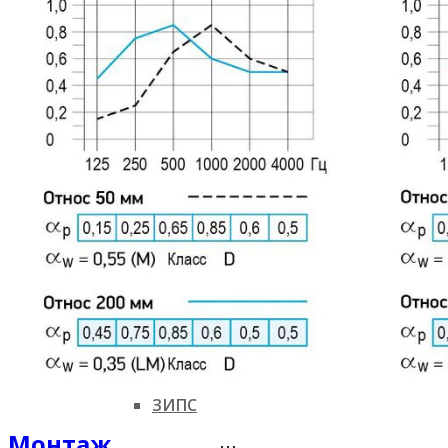
Звукоизоляционные
Шуманет
кабинки
Саундлюкс
Акустические материалы
Саундлайн-акустика
Sonaspray
Акуфлекс
Decoustic
ЗИПС
Монтаж