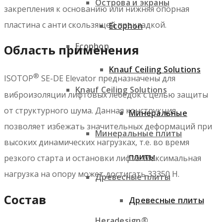
Острова и экраны
закрепления к основанию или нижняя опорная
пластина с анти скользящей прокладкой.
Ecophon
Ecophon
Область применения
Knauf Ceiling Solutions
®
ISOTOP
SE-DE Elevator предназначены для
Knauf Ceiling Solutions
виброизоляции лифтовых лебедок с целью защиты
от структурного шума. Данная конструкция
Минеральные
позволяет избежать значительных деформаций при
Минеральные плиты
высоких динамических нагрузках, т.е. во время
плиты
резкого старта и остановки лифта. Максимальная
нагрузка на опору может достигать 33350 Н.
Древесные плиты
Состав
Древесные плиты
Heradesign®