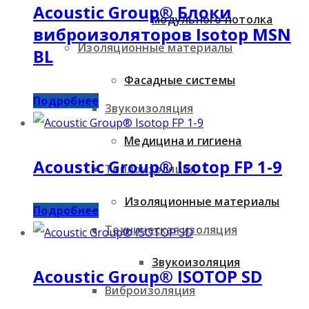
Acoustic Group® Блоки
модульного потолка
виброизоляторов Isotop MSN
Изоляционные материалы
BL
Фасадные системы
Подробнее
Звукоизоляция
Медицина и гигиена
Acoustic Group® Isotop FP 1-9
Теплоизоляция
Изоляционные материалы
Подробнее
Техническая изоляция
Звукоизоляция
Acoustic Group® ISOTOP SD
Виброизоляция