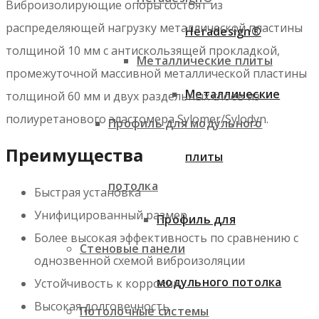
Виброизолирующие опоры состоят из
распределяющей нагрузку металлической пластины
Heradesign®
толщиной 10 мм с антискользящей прокладкой,
Металлические плиты
промежуточной массивной металлической пластины
Металлические
толщиной 60 мм и двух раздельных слоев из
полиуретанового эластомера Sylomer/Sylodyn.
Профиль для модульного
Преимущества
плиты
потолка
Быстрая установка
Унифицированный размер
Профиль для
Более высокая эффективность по сравнению с
Стеновые панели
однозвенной схемой виброизоляции
модульного потолка
Устойчивость к коррозии
Высокая долговечность
Потолочные системы