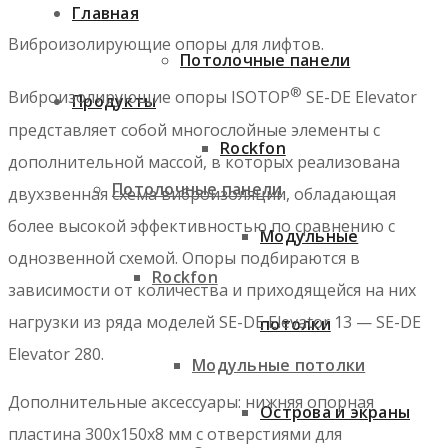
Главная
Виброизолирующие опоры для лифтов.
Потолочные панели
®
Виброизолирующие опоры ISOTOP
SE-DE Elevator
Продукты
представляет собой многослойные элементы с
Rockfon
дополнительной массой, в которых реализована
Потолочные панели
двухзвенная схема виброизоляции, обладающая
более высокой эффективностью по сравнению с
Модульные
однозвенной схемой. Опоры подбираются в
Rockfon
зависимости от количества и приходящейся на них
нагрузки из ряда моделей SE-DE Elevator 13 — SE-DE
потолки
Elevator 280.
Модульные потолки
Дополнительные аксессуары: нижняя опорная
Острова и экраны
пластина 300х150х8 мм с отверстиями для