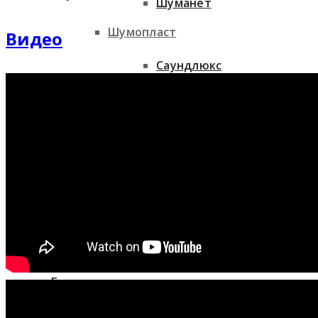
Шуманет
Шумопласт
Видео
Саундлюкс
Потолочное освещение
Саундлайн-акустика
Автоматика для дверей
Акуфлекс
Мы в проектах
ЗИПС
Гипсокартон
Шумопласт