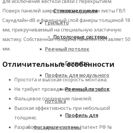
для исключения жесткой связи с перекрытием.
Поверх панелей закрепляются шурупами листы ГВЛ
Стеновые панели
Саундлайн-dB и финишный слой фанеры толщиной 18
Грильято
мм, прикручиваемый на специальную эластичную
Потолочные системы
мастику. Собственная толщина панелей составляет 50
мм.
Реечный потолок
Отличительные особенности
Грильято
Профиль для модульного
Простота и высокая скорость монтажа;
Не требует проведения «мокрых» работ;
Реечный потолок
Фальцевое соединение панелей;
потолка
Высокая эффективность при небольшой
Профиль для
толщине;
Разработка запатентована (патент РФ №
Фасадные системы