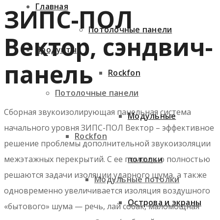
Главная
ЗИПС-ПОЛ
Потолочные панели
Вектор, сэндвич-
Продукты
панель
Rockfon
Потолочные панели
Сборная звукоизолирующая панельная система
Модульные
начального уровня ЗИПС-ПОЛ Вектор – эффективное
Rockfon
решение проблемы дополнительной звукоизоляции
потолки
межэтажных перекрытий. С ее помощью полностью
решаются задачи изоляции ударного шума, а также
Модульные потолки
одновременно увеличивается изоляция воздушного
Острова и экраны
«бытового» шума — речь, лай собак, маломощная