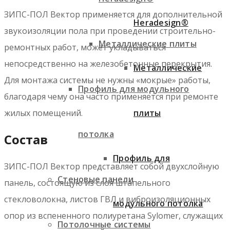
ЗИПС-ПОЛ Вектор применяется для дополнительной
Heradesign®
звукоизоляции пола при проведении строительно-
Металлические плиты
ремонтных работ, может укладываться
непосредственно на железобетонные перекрытия.
Металлические
Для монтажа системы не нужны «мокрые» работы,
Профиль для модульного
благодаря чему она часто применяется при ремонте
плиты
жилых помещений.
потолка
Состав
Профиль для
ЗИПС-ПОЛ Вектор представляет собой двухслойную
Стеновые панели
панель, состоящую из слоя штапельного
стекловолокна, листов ГВЛ и виброизоляционных
модульного потолка
опор из вспененного полиуретана Sylomer, служащих
Потолочные системы