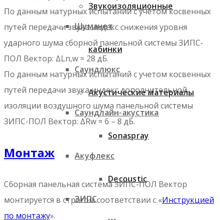
Звукоизоляционные
По данным натурных испытаний с учетом косвенных
Шуманет
путей передачи звука индекс снижения уровня
ударного шума сборной панельной системы ЗИПС-
кабинки
ПОЛ Вектор: ΔLn,w = 28 дБ.
Саундлюкс
По данным натурных испытаний с учетом косвенных
путей передачи звука индекс дополнительной
Акустические материалы
изоляции воздушного шума панельной системы
Саундлайн-акустика
ЗИПС-ПОЛ Вектор: ΔRw = 6 – 8 дБ.
Sonaspray
Монтаж
Акуфлекс
Decoustic
Сборная панельная система ЗИПС-ПОЛ Вектор
ЗИПС
монтируется в строгом соответствии с «
Инструкцией
по монтажу
».