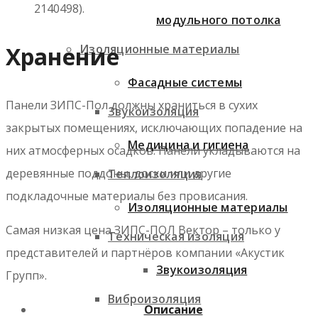
2140498).
модульного потолка
Изоляционные материалы
Хранение
Фасадные системы
Панели ЗИПС-Пол должны храниться в сухих
Звукоизоляция
закрытых помещениях, исключающих попадение на
Медицина и гигиена
них атмосферных осадков. Панели укладываются на
деревянные поддоны, доски или другие
Теплоизоляция
подкладочные материалы без провисания.
Изоляционные материалы
Самая низкая цена ЗИПС-ПОЛ Вектор – только у
Техническая изоляция
представителей и партнёров компании «Акустик
Звукоизоляция
Групп».
Виброизоляция
Описание