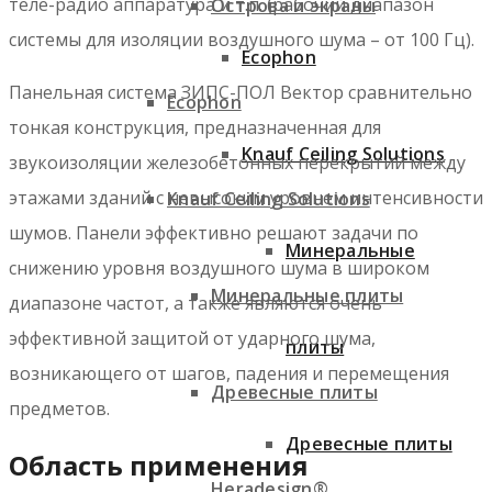
теле-радио аппаратура и т.п. (рабочий диапазон
Острова и экраны
системы для изоляции воздушного шума – от 100 Гц).
Ecophon
Панельная система ЗИПС-ПОЛ Вектор сравнительно
Ecophon
тонкая конструкция, предназначенная для
Knauf Ceiling Solutions
звукоизоляции железобетонных перекрытий между
этажами зданий с невысоким уровнем интенсивности
Knauf Ceiling Solutions
шумов. Панели эффективно решают задачи по
Минеральные
снижению уровня воздушного шума в широком
Минеральные плиты
диапазоне частот, а также являются очень
эффективной защитой от ударного шума,
плиты
возникающего от шагов, падения и перемещения
Древесные плиты
предметов.
Древесные плиты
Область применения
Heradesign®