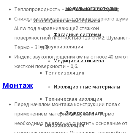
модульного потолка
Теплопроводность – не более 0,027 Вт/(м.К);
Снижение приведенного уровня ударного шума
Изоляционные материалы
∆Lnw под выравнивающей стяжкой
Фасадные системы
поверхностной плотностью 120 кг/м2: Шуманет-
Звукоизоляция
Термо – 31 дБ;
Индекс звукопоглощения αw на относе 40 мм от
Медицина и гигиена
жесткой поверхности – 0,6.
Теплоизоляция
Монтаж
Изоляционные материалы
Техническая изоляция
Перед началом монтажа конструкции пола с
Звукоизоляция
применением материала Шуманет-Термо
необходимо тщательно очистить основание от
Виброизоляция
строительного мусора. Основание должно быть