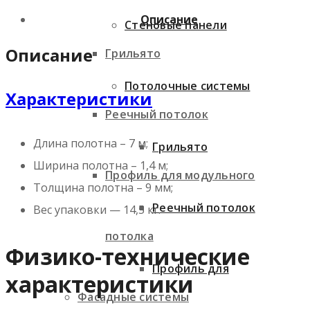
Описание
Стеновые панели
Описание
Грильято
Потолочные системы
Характеристики
Реечный потолок
Длина полотна – 7 м;
Грильято
Ширина полотна – 1,4 м;
Профиль для модульного
Толщина полотна – 9 мм;
Реечный потолок
Вес упаковки — 14,5 кг.
потолка
Физико-технические
Профиль для
характеристики
Фасадные системы