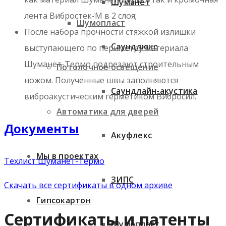
Шуманет
лента Вибростек-М в 2 слоя;
Шумопласт
После набора прочности стяжкой излишки
Саундлюкс
выступающего по периметру материала
Шуманет-Термо подрезают строительным
Потолочное освещение
ножом. Полученные швы заполняются
Саундлайн-акустика
виброакустическим герметиком Вибросил.
Автоматика для дверей
Документы
Акуфлекс
Мы в проектах
Техлист Шуманет-Термо
ЗИПС
Скачать все сертификаты в одном архиве
Гипсокартон
Сертификаты и патенты
Шумопласт