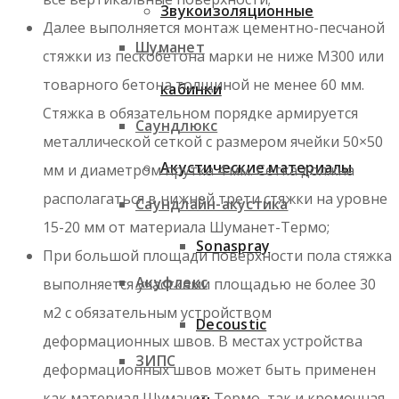
Звукоизоляционные
Далее выполняется монтаж цементно-песчаной
Шуманет
стяжки из пескобетона марки не ниже М300 или
товарного бетона толщиной не менее 60 мм.
кабинки
Стяжка в обязательном порядке армируется
Саундлюкс
металлической сеткой с размером ячейки 50×50
Акустические материалы
мм и диаметром прутка 4 мм. Сетка должна
располагаться в нижней трети стяжки на уровне
Саундлайн-акустика
15-20 мм от материала Шуманет-Термо;
Sonaspray
При большой площади поверхности пола стяжка
Акуфлекс
выполняется участками площадью не более 30
м2 с обязательным устройством
Decoustic
деформационных швов. В местах устройства
ЗИПС
деформационных швов может быть применен
как материал Шуманет-Термо, так и кромочная