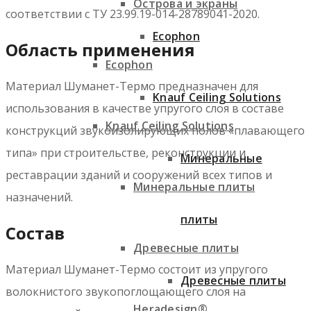
Острова и экраны
соответствии с ТУ 23.99.19-014-28789041-2020.
Ecophon
Область применения
Ecophon
Материал Шуманет-Термо предназначен для
Knauf Ceiling Solutions
использования в качестве упругого слоя в составе
Knauf Ceiling Solutions
конструкций звукоизолирующих полов «плавающего
типа» при строительстве, реконструкции и
Минеральные
реставрации зданий и сооружений всех типов и
Минеральные плиты
назначений.
плиты
Состав
Древесные плиты
Материал Шуманет-Термо состоит из упругого
Древесные плиты
волокнистого звукопоглощающего слоя на
Heradesign®