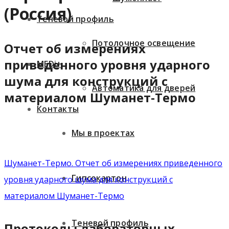
(Россия)
Теневой профиль
Потолочное освещение
Отчет об измерениях
приведенного уровня ударного
MEDi+
шума для конструкций с
Автоматика для дверей
материалом Шуманет-Термо
Контакты
Мы в проектах
Шуманет-Термо. Отчет об измерениях приведенного
Гипсокартон
уровня ударного шума для конструкций с
материалом Шуманет-Термо
Теневой профиль
Протоколы лабораторных