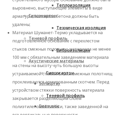
Теплоизоляция
выровнено, выступающие элементы в виде
Гипсокартон
арматуры, наплывов бетона должны быть
удалены;
Техническая изоляция
Материал Шуманет-Термо укладывается на
Теневой профиль
подготовленное основание с перехлестом
стыков смежных полотнищ материала не менее
Виброизоляция
100 мм с обязательным заведением материала
Акустические материалы
на стены на высоту чуть большую высоты
Гипсокартон
устраиваемой стяжки. Стыки смежных полотнищ
проклеиваются армированным скотчем. Перед
Sonaspray
устройством стяжки поверхность материала
Теневой профиль
закрывается разделяющим слоем
Decoustic
полиэтиленовой пленки, также заведенной на
все вертикальные поверхности;