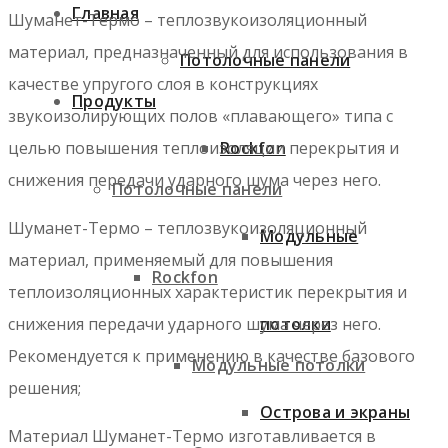
Главная
Шуманет-Термо – теплозвукоизоляционный
материал, предназначенный для использования в
Потолочные панели
качестве упругого слоя в конструкциях
Продукты
звукоизолирующих полов «плавающего» типа с
Rockfon
целью повышения теплоизоляции перекрытия и
снижения передачи ударного шума через него.
Потолочные панели
Шуманет-Термо – теплозвукоизоляционный
Модульные
материал, применяемый для повышения
Rockfon
теплоизоляционных характеристик перекрытия и
потолки
снижения передачи ударного шума через него.
Рекомендуется к применению в качестве базового
Модульные потолки
решения;
Острова и экраны
Материал Шуманет-Термо изготавливается в