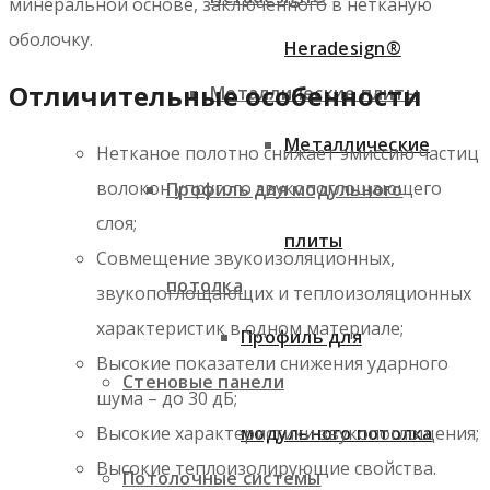
минеральной основе, заключенного в нетканую
оболочку.
Heradesign®
Отличительные особенности
Металлические плиты
Металлические
Нетканое полотно снижает эмиссию частиц
волокон упругого звукопоглощающего
Профиль для модульного
слоя;
плиты
Совмещение звукоизоляционных,
потолка
звукопоглощающих и теплоизоляционных
характеристик в одном материале;
Профиль для
Высокие показатели снижения ударного
Стеновые панели
шума – до 30 дБ;
Высокие характеристики звукопоглощения;
модульного потолка
Высокие теплоизолирующие свойства.
Потолочные системы