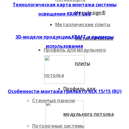
Технологическая карта монтажа системы
Heradesign®
освещения KRAFT Led
Металлические плиты
3D-модели продукции KRAFT и примеры
Металлические
использования
Профиль для модульного
плиты
потолка
Профиль для
Особенности монтажа грильято GLK 15/15 (RU)
Стеновые панели
модульного потолка
Потолочные системы