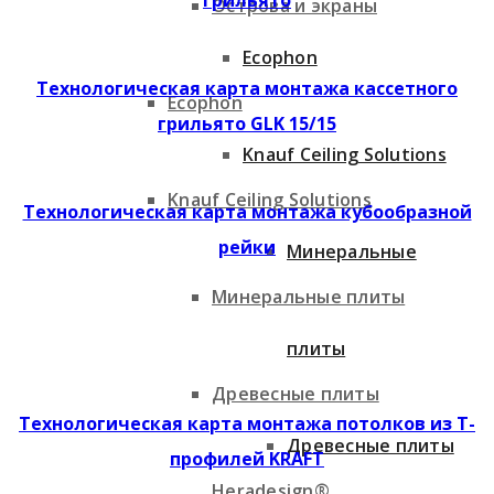
Острова и экраны
Ecophon
Технологическая карта монтажа кассетного
Ecophon
грильято GLK 15/15
Knauf Ceiling Solutions
Knauf Ceiling Solutions
Технологическая карта монтажа кубообразной
рейки
Минеральные
Минеральные плиты
плиты
Древесные плиты
Технологическая карта монтажа потолков из Т-
Древесные плиты
профилей KRAFT
Heradesign®