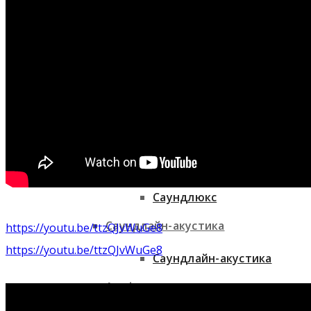
Sonaspray
Decoustic
Decoustic
Шуманет
Шуманет
Саундлюкс
Саундлюкс
Саундлайн-акустика
https://youtu.be/ttzQJvWuGe8
https://youtu.be/ttzQJvWuGe8
Саундлайн-акустика
Акуфлекс