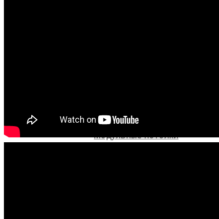
Продукты
Rockfon
Потолочные панели
Модульные потолки
Rockfon
Острова и экраны
Модульные потолки
Ecophon
Острова и экраны
Knauf Ceiling Solutions