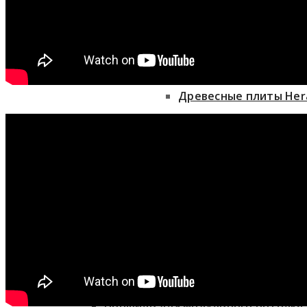
Ecophon
Минеральные плиты
Knauf Ceiling Solutions
Древесные плиты Her
Минеральные плиты
Металлические плит
Древесные плиты Heradesign
Профиль для модульного 
Металлические плиты
Стеновые панели
Профиль для модульного потолка