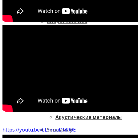
Виброизоляция
Виброизоляция
Гипсокартон
Гипсокартон
Теневой профиль
Теневой профиль
Звукоизоляционные кабинки
Акустические материалы
Акустические материалы
Sonaspray
https://youtu.be/bLhrooDMR0E