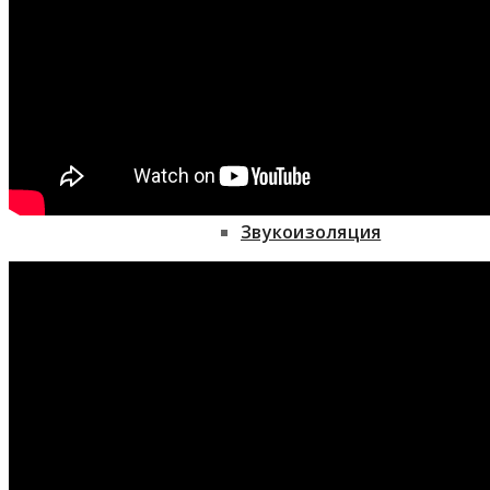
Медицина и гигиена
Фасадные системы
Изоляционные материалы
Изоляционные материалы
Звукоизоляция
Звукоизоляция
Теплоизоляция
Теплоизоляция
Техническая изоляция
Техническая изоляция