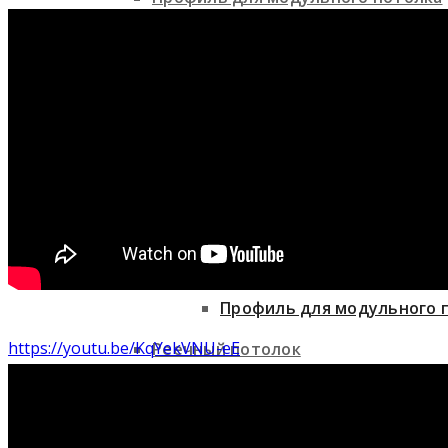
Потолочные системы
Стеновые панели
Грильято
Потолочные системы
Реечный потолок
Грильято
Профиль для модульного 
https://youtu.be/KqYekVNU-eE
Реечный потолок
Фасадные системы
Профиль для модульного потолка