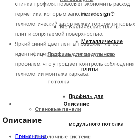
спинка профиля, позволяет экономить расход
герметика, которым заполняется
Heradesign®
технологический зазор между торцом гипсовых
Металлические плиты
плит и сопрягаемой поверхностью.
Металлические
Яркий синий цвет ленты позволяет легко
идентифицировать наличие ленты под
Профиль для модульного
профилем, что упрощает контроль соблюдения
плиты
технологии монтажа каркаса.
потолка
Профиль для
Описание
Стеновые панели
Описание
модульного потолка
Применение
Потолочные системы