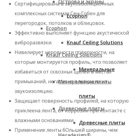
Острова и экраны
Сертифицирована в звукоизоляционных
комплексных системах Сен-Гобен для
Ecophon
перегородок, потолков и облицовок.
Ecophon
Эффективно выполняет функцию акустической
виброразвязки.
Knauf Ceiling Solutions
Нивелирует неровности поверхности, на
Knauf Ceiling Solutions
которые монтируется профиль, что позволяет
Минеральные
избавиться от сквозных щелей в местах
примыканий, негативно влияющих на
Минеральные плиты
звукоизоляцию.
плиты
Защищает поверхность профилей, на которую
Древесные плиты
приклеена лента, от коррозии при контакте с
влажными основаниями.
Древесные плиты
Применение ленты бОльшей ширины, чем
Heradesign®