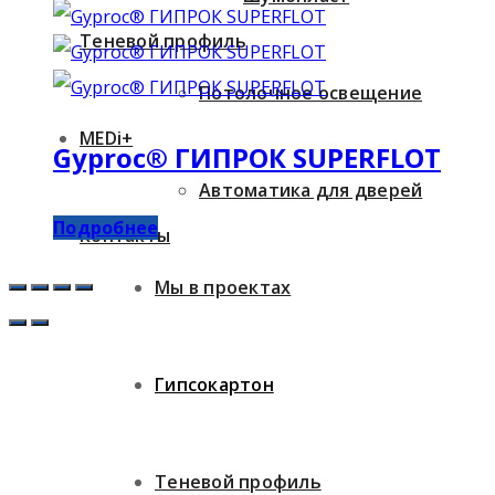
Теневой профиль
Потолочное освещение
MEDi+
Gyproc® ГИПРОК SUPERFLOT
Автоматика для дверей
Подробнее
Контакты
Мы в проектах
Гипсокартон
Теневой профиль