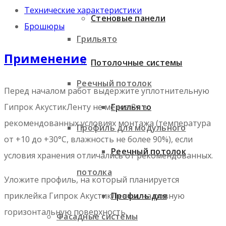
Технические характеристики
Стеновые панели
Брошюры
Грильято
Применение
Потолочные системы
Реечный потолок
Перед началом работ выдержите уплотнительную
Гипрок АкустикЛенту не менее 3ч в
Грильято
рекомендованных условиях монтажа (температура
Профиль для модульного
от +10 до +30°С, влажность не более 90%), если
Реечный потолок
условия хранения отличались от рекомендованных.
потолка
Уложите профиль, на который планируется
приклейка Гипрок АкустикЛенты, на ровную
Профиль для
горизонтальную поверхность.
Фасадные системы