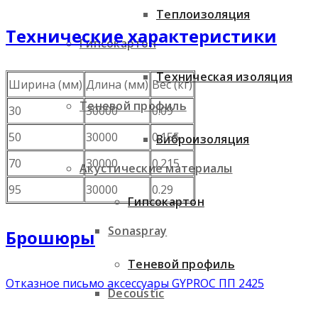
Теплоизоляция
Технические характеристики
Гипсокартон
Техническая изоляция
Ширина (мм)
Длина (мм)
Вес (кг)
Теневой профиль
30
30000
0.09
50
30000
0.155
Виброизоляция
70
30000
0.215
Акустические материалы
95
30000
0.29
Гипсокартон
Sonaspray
Брошюры
Теневой профиль
Отказное письмо аксессуары GYPROC ПП 2425
Decoustic