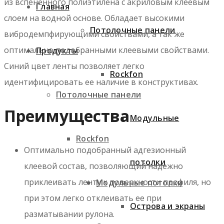
из вспененного полиэтилена с акриловым клеевым
Главная
слоем на водной основе. Обладает высокими
Потолочные панели
вибродемпфирующими свойствами, а так же
оптимально подобранными клеевыми свойствами.
Продукты
Синий цвет ленты позволяет легко
Rockfon
идентифицировать ее наличие в конструктивах.
Потолочные панели
Преимущества
Модульные
Rockfon
Оптимально подобранный адгезионный
потолки
клеевой состав, позволяющий надежно
приклеивать ленту к поверхности профиля, но
Модульные потолки
при этом легко отклеивать ее при
Острова и экраны
разматывании рулона.