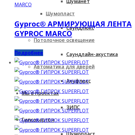
Шуманет
Шумопласт
Gyproc® АРМИРУЮЩАЯ ЛЕНТА
Саундлюкс
GYPROC MARCO
Потолочное освещение
Подробнее
Саундлайн-акустика
Автоматика для дверей
Акуфлекс
Мы в проектах
ЗИПС
Гипсокартон
Шумопласт