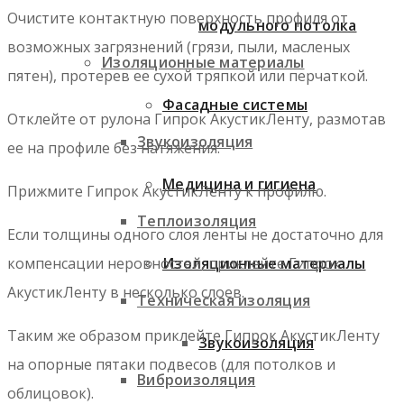
Очистите контактную поверхность профиля от
модульного потолка
возможных загрязнений (грязи, пыли, масленых
Изоляционные материалы
пятен), протерев ее сухой тряпкой или перчаткой.
Фасадные системы
Отклейте от рулона Гипрок АкустикЛенту, размотав
Звукоизоляция
ее на профиле без натяжения.
Медицина и гигиена
Прижмите Гипрок АкустикЛенту к профилю.
Теплоизоляция
Если толщины одного слоя ленты не достаточно для
компенсации неровностей, приклейте Гипрок
Изоляционные материалы
АкустикЛенту в несколько слоев.
Техническая изоляция
Таким же образом приклейте Гипрок АкустикЛенту
Звукоизоляция
на опорные пятаки подвесов (для потолков и
Виброизоляция
облицовок).