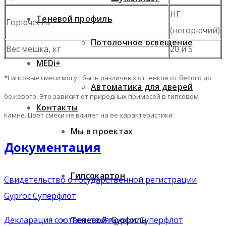
НГ
Теневой профиль
Горючесть
(негорючий)
Потолочное освещение
Вес мешка, кг
20 и 5
MEDi+
*Гипсовые смеси могут быть различных оттенков от белого до
Автоматика для дверей
бежевого. Это зависит от природных примесей в гипсовом
Контакты
камне. Цвет смеси не влияет на ее характеристики.
Мы в проектах
Документация
Гипсокартон
Свидетельство о государственной регистрации
Gyproc Суперфлот
Теневой профиль
Декларация соответствия Gyproc Суперфлот