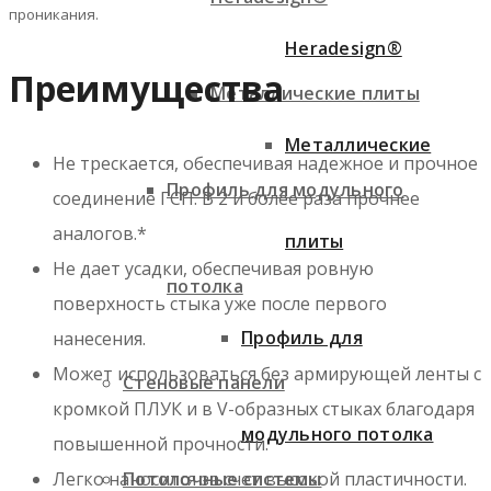
проникания.
Heradesign®
Преимущества
Металлические плиты
Металлические
Не трескается, обеспечивая надежное и прочное
Профиль для модульного
соединение ГСП. В 2 и более раза прочнее
аналогов.*
плиты
Не дает усадки, обеспечивая ровную
потолка
поверхность стыка уже после первого
Профиль для
нанесения.
Может использоваться без армирующей ленты с
Стеновые панели
кромкой ПЛУК и в V-образных стыках благодаря
модульного потолка
повышенной прочности.
Потолочные системы
Легко наносится за счет высокой пластичности.