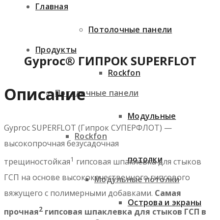
Главная
Потолочные панели
Продукты
Gyproc® ГИПРОК SUPERFLOT
Rockfon
Описание
Потолочные панели
Модульные
Gyproc SUPERFLOT (Гипрок СУПЕРФЛОТ) —
Rockfon
высокопрочная безусадочная
потолки
1
трещиностойкая
гипсовая шпаклевка для стыков
ГСП на основе высококачественного гипсового
Модульные потолки
вяжущего с полимерными добавками.
Самая
Острова и экраны
2
прочная
гипсовая шпаклевка для стыков ГСП в