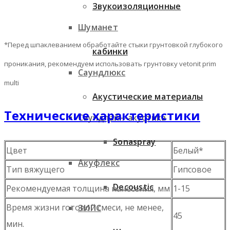
Звукоизоляционные
Шуманет
*Перед шпаклеванием обработайте стыки грунтовкой глубокого
кабинки
проникания, рекомендуем использовать грунтовку vetonit prim
Саундлюкс
multi
Акустические материалы
Технические характеристики
Саундлайн-акустика
Sonaspray
Цвет
Белый*
Акуфлекс
Тип вяжущего
Гипсовое
Decoustic
Рекомендуемая толщина нанесения, мм
1-15
Время жизни готовой смеси, не менее,
ЗИПС
45
мин.