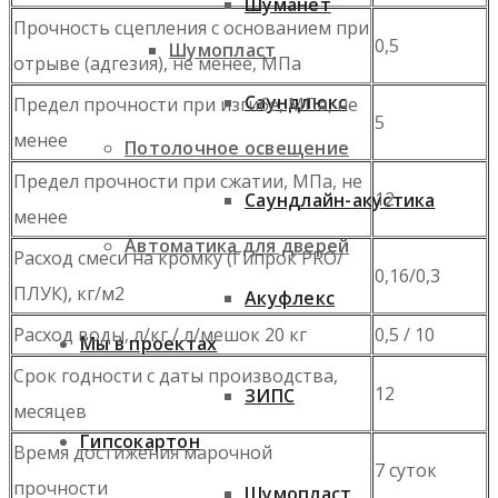
Шуманет
Прочность сцепления с основанием при
0,5
Шумопласт
отрыве (адгезия), не менее, МПа
Саундлюкс
Предел прочности при изгибе, МПа, не
5
менее
Потолочное освещение
Предел прочности при сжатии, МПа, не
12
Саундлайн-акустика
менее
Автоматика для дверей
Расход смеси на кромку (Гипрок PRO/
0,16/0,3
ПЛУК), кг/м2
Акуфлекс
Расход воды, л/кг / л/мешок 20 кг
0,5 / 10
Мы в проектах
Срок годности с даты производства,
12
ЗИПС
месяцев
Гипсокартон
Время достижения марочной
7 суток
прочности
Шумопласт