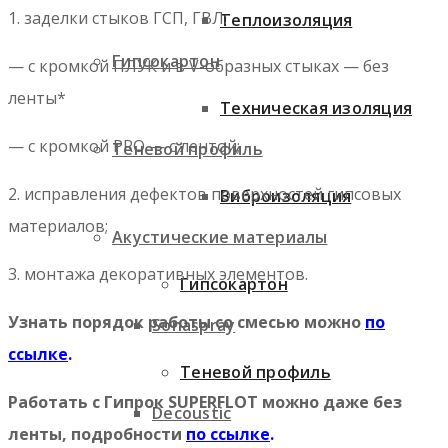
1. заделки стыков ГСП, ГВЛ:
Теплоизоляция
Гипсокартон
— с кромкой ПЛУК и в V-образных стыках — без
ленты*
Техническая изоляция
— с кромкой PRO — с лентой;
Теневой профиль
2. исправления дефектов поверхностей гипсовых
Виброизоляция
материалов;
Акустические материалы
3. монтажа декоративных элементов.
Гипсокартон
Узнать порядок работы со смесью можно
по
Sonaspray
ссылке
.
Теневой профиль
Работать с Гипрок SUPERFLOT можно даже без
Decoustic
ленты, подробности
по ссылке
.