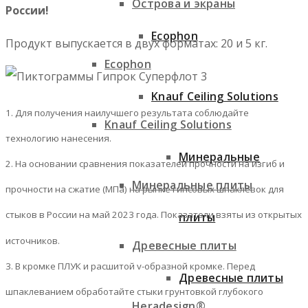
Острова и экраны
России!
Ecophon
Продукт выпускается в двух форматах: 20 и 5 кг.
Ecophon
Knauf Ceiling Solutions
1. Для получения наилучшего результата соблюдайте
Knauf Ceiling Solutions
технологию нанесения.
Минеральные
2. На основании сравнения показателей прочности на изгиб и
Минеральные плиты
прочности на сжатие (МПа) на рынке гипсовых шпаклевок для
стыков в России на май 2023 года. Показатели взяты из открытых
плиты
источников.
Древесные плиты
3. В кромке ПЛУК и расшитой v-образной кромке. Перед
Древесные плиты
шпаклеванием обработайте стыки грунтовкой глубокого
Heradesign®