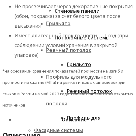
Не просвечивает через декоративные покрытия
Стеновые панели
(обои, покраска) за счет белого цвета после
Грильято
высыхания.
Имеет длительный срок годности — 1 год (при
Потолочные системы
соблюдении условий хранения в закрытой
Реечный потолок
упаковке).
Грильято
*на основании сравнения показателей прочности на изгиб и
Профиль для модульного
прочности на сжатие (МПа) на рынке гипсовых шпаклевок для
Реечный потолок
стыков в России на май 2023 года. Показатели взяты из открытых
потолка
источников.
Профиль для
Описание
Фасадные системы
Описание