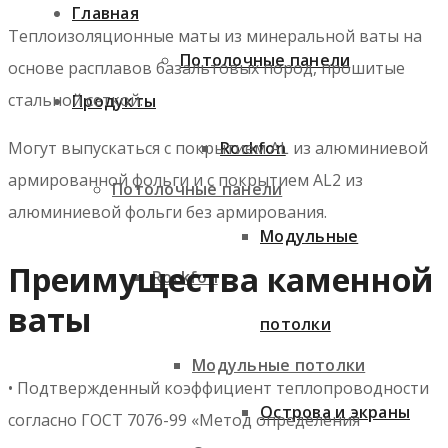
Главная
Теплоизоляционные маты из минеральной ваты на
Потолочные панели
основе расплавов базальтовых пород, прошитые
стальной сеткой.
Продукты
Могут выпускаться с покрытием AL из алюминиевой
Rockfon
армированной фольги и с покрытием AL2 из
Потолочные панели
алюминиевой фольги без армирования.
Модульные
Преимущества каменной
Rockfon
ваты
потолки
Модульные потолки
• Подтвержденный коэффициент теплопроводности
Острова и экраны
согласно ГОСТ 7076-99 «Метод определения