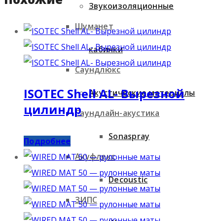
Звукоизоляционные
Шуманет
кабинки
Саундлюкс
ISOTEC Shell AL- Вырезной
Акустические материалы
цилиндр
Саундлайн-акустика
Sonaspray
Подробнее
Акуфлекс
Decoustic
ЗИПС