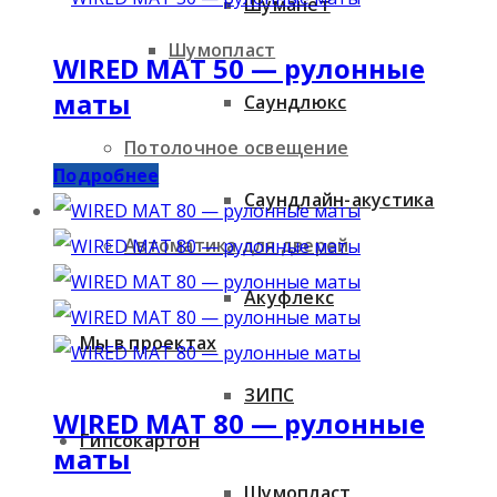
Шуманет
Шумопласт
WIRED MAT 50 — рулонные
маты
Саундлюкс
Потолочное освещение
Подробнее
Саундлайн-акустика
Автоматика для дверей
Акуфлекс
Мы в проектах
ЗИПС
WIRED MAT 80 — рулонные
Гипсокартон
маты
Шумопласт