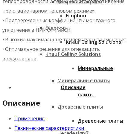
теплопроводности и термического сопротивления
Острова и экраны
при стационарном тепловом режиме».
Ecophon
• Подтвержденные коэффициенты монтажного
Ecophon
уплотнения в НИИСФ РААСН.
• Высокие максимальные температуры применения.
Knauf Ceiling Solutions
• Оптимальное решение для огнезащиты
Knauf Ceiling Solutions
воздуховодов.
Минеральные
Минеральные плиты
Описание
плиты
Описание
Древесные плиты
Применение
Древесные плиты
Технические характеристики
Heradesign®