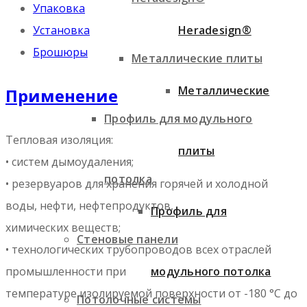
Упаковка
Установка
Heradesign®
Брошюры
Металлические плиты
Металлические
Применение
Профиль для модульного
Тепловая изоляция:
плиты
• систем дымоудаления;
потолка
• резервуаров для хранения горячей и холодной
воды, нефти, нефтепродуктов,
Профиль для
химических веществ;
Стеновые панели
• технологических трубопроводов всех отраслей
промышленности при
модульного потолка
температуре изолируемой поверхности от -180 °С до
Потолочные системы