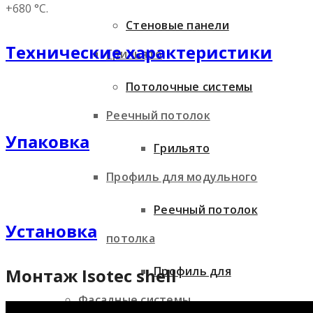
+680 °С.
Стеновые панели
Технические характеристики
Грильято
Потолочные системы
Реечный потолок
Упаковка
Грильято
Профиль для модульного
Реечный потолок
Установка
потолка
Профиль для
Монтаж Isotec shell
Фасадные системы