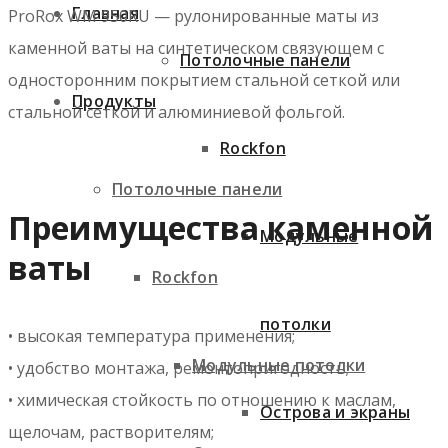
Главная
ProRox WM 950RU — рулонированные маты из
каменной ваты на синтетическом связующем с
Потолочные панели
односторонним покрытием стальной сеткой или
Продукты
стальной сеткой и алюминиевой фольгой.
Rockfon
Потолочные панели
Преимущества каменной
Модульные
ваты
Rockfon
потолки
• высокая температура применения;
Модульные потолки
• удобство монтажа, ремонтопригодность;
• химическая стойкость по отношению к маслам,
Острова и экраны
щелочам, растворителям;