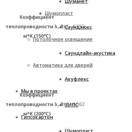
Шуманет
Шумопласт
Коэффициент
теплопроводности λ, Вт/
0,053
Саундлюкс
м*K (150°C)
Потолочное освещение
Саундлайн-акустика
Автоматика для дверей
Акуфлекс
Мы в проектах
Коэффициент
теплопроводности λ, Вт/
0,062
ЗИПС
м*K (200°C)
Гипсокартон
Шумопласт