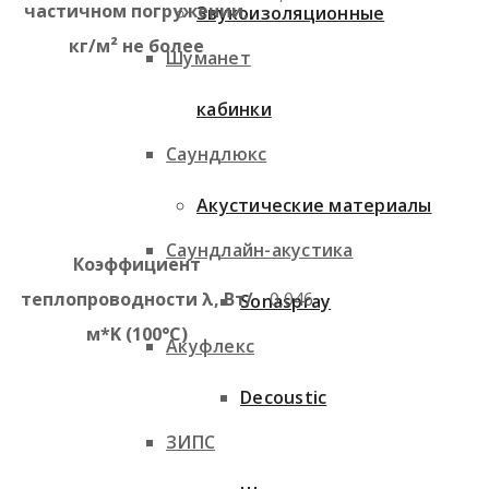
частичном погружении,
Звукоизоляционные
кг/м² не более
Шуманет
кабинки
Саундлюкс
Акустические материалы
Саундлайн-акустика
Коэффициент
теплопроводности λ, Вт/
0,046
Sonaspray
м*K (100°C)
Акуфлекс
Decoustic
ЗИПС