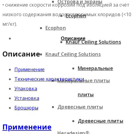
Острова и экраны
• снижение скорости коррозии под изоляцией за счёт
низкого содержания водорастворимых хлоридов (<10
Ecophon
мг/кг).
Ecophon
Описание
Knauf Ceiling Solutions
Описание
Knauf Ceiling Solutions
Минеральные
Применение
Технические характеристики
Минеральные плиты
Упаковка
плиты
Установка
Древесные плиты
Брошюры
Древесные плиты
Применение
Heradesign®