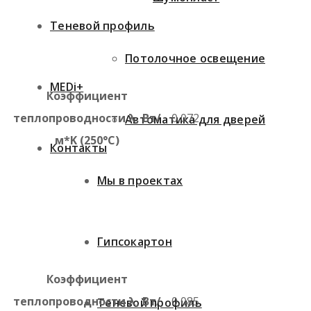
Теневой профиль
Потолочное освещение
MEDi+
Коэффициент
теплопроводности λ, Вт/
0,072
Автоматика для дверей
м*K (250°C)
Контакты
Мы в проектах
Гипсокартон
Коэффициент
теплопроводности λ, Вт/
0,085
Теневой профиль