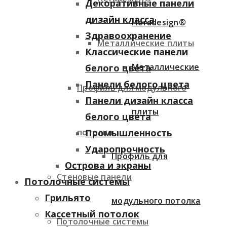
Декоративные панели
дизайн класса
Heradesign®
Здравоохранение
Металлические плиты
Классические панели
Металлические
белого цвета
Панели белого цвета
Профиль для модульного
Панели дизайн класса
плиты
белого цвета
потолка
Промышленность
Ударопрочность
Профиль для
Острова и экраны
Стеновые панели
Потолочные системы
Грильято
модульного потолка
Кассетный потолок
Потолочные системы