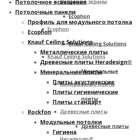
Острова и экраны
Потолочное освещение
Потолочные панели
Ecophon
Профиль для модульного потолка
Ecophon
Ecophon
Knauf Ceiling Solutions
Knauf Ceiling Solutions
Металлические плиты
Knauf Ceiling Solutions
Древесные плиты Heradesign®
Минеральные
Минеральные плиты
Плиты акустические
Минеральные плиты
Плиты гигиенические
плиты
Плиты стандарт
Древесные плиты
Rockfon
Модульные потолки
Древесные плиты
Гигиена
Heradesign®