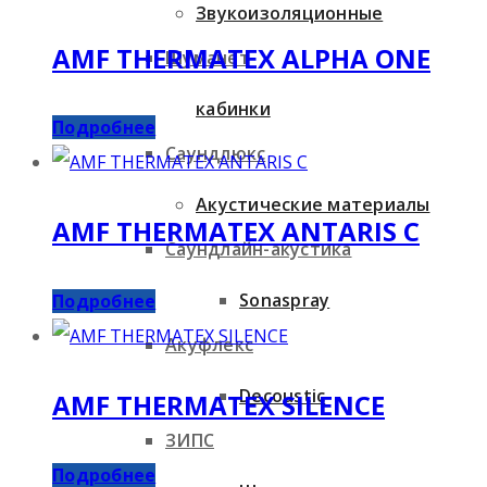
Звукоизоляционные
AMF THERMATEX ALPHA ONE
Шуманет
кабинки
Подробнее
Саундлюкс
Акустические материалы
AMF THERMATEX ANTARIS C
Саундлайн-акустика
Sonaspray
Подробнее
Акуфлекс
Decoustic
AMF THERMATEX SILENCE
ЗИПС
Подробнее