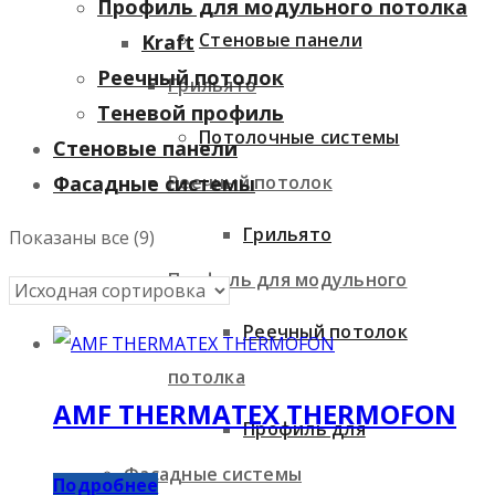
Профиль для модульного потолка
Стеновые панели
Kraft
Реечный потолок
Грильято
Теневой профиль
Потолочные системы
Стеновые панели
Реечный потолок
Фасадные системы
Грильято
Показаны все (9)
Профиль для модульного
Реечный потолок
потолка
AMF THERMATEX THERMOFON
Профиль для
Фасадные системы
Подробнее