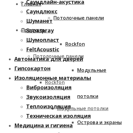
Саундлайн-акустика
Главная
Саундлюкс
Потолочные панели
Шуманет
Продукты
Sonaspray
Шумопласт
Rockfon
FeltAcoustic
Потолочные панели
Автоматика для дверей
Гипсокартон
Модульные
Изоляционные материалы
Rockfon
Виброизоляция
потолки
Звукоизоляция
Теплоизоляция
Модульные потолки
Техническая изоляция
Острова и экраны
Медицина и гигиена