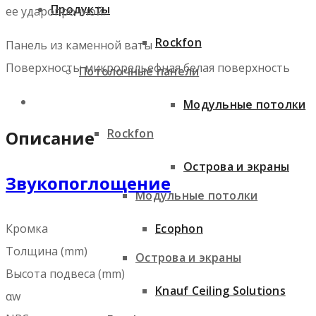
Продукты
ее ударопрочной.
Rockfon
Панель из каменной ваты
Поверхность: микрорельефная белая поверхность
Потолочные панели
Модульные потолки
Rockfon
Описание
Острова и экраны
Звукопоглощение
Модульные потолки
Кромка
Ecophon
Толщина (mm)
Острова и экраны
Высота подвеса (mm)
Knauf Ceiling Solutions
αw