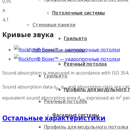
0,95
A
Потолочные системы
4,1
Стеновые панели
Кривые звука
Грильято
Потолочные системы
Реечный потолок
Sound absorption is measured in accordance with ISO 354.
Грильято
Sound absorption data α
, α
and absorption class are calc
p
w
Профиль для модульного 
equivalent sound absorption area A
expressed as m² per
eq
Реечный потолок
Фасадные системы
Остальные характеристики
Профиль для модульного потолка