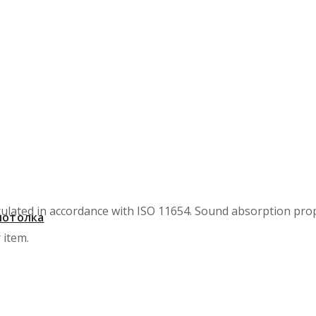
ulated in accordance with ISO 11654. Sound absorption prope
потолка
 item.