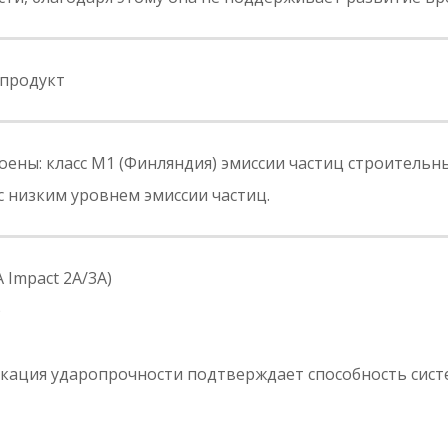
продукт
ны: класс M1 (Финляндия) эмиссии частиц строительных
 низким уровнем эмиссии частиц.
A Impact 2A/3A)
)
фикация ударопрочности подтверждает способность сис