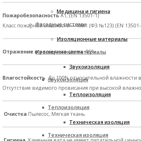
Медицина и гигиена
Пожаробезопасность
A1, (EN 13501-1)
Фасадные системы
Класс пожарной опасности — КМ1 (ФЗ №123) (EN 13501-
Изоляционные материалы
Отражение и рассеяние света
85%
Изоляционные материалы
Звукоизоляция
Влагостойкость
До 100% относительной влажности в
Звукоизоляция
Отсутствие видимого провисания при высокой влажно
Теплоизоляция
Теплоизоляция
Очистка
Пылесос, Мягкая ткань
Техническая изоляция
Техническая изоляция
Гигиена
Каменная вата не имеет питательной ценно