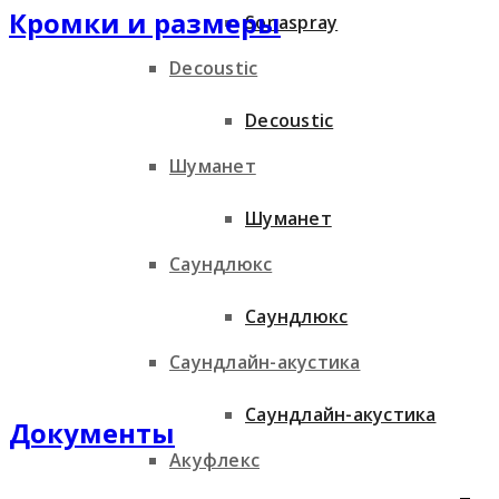
Кромки и размеры
Sonaspray
Decoustic
Decoustic
Шуманет
Шуманет
Саундлюкс
Саундлюкс
Саундлайн-акустика
Саундлайн-акустика
Документы
Акуфлекс