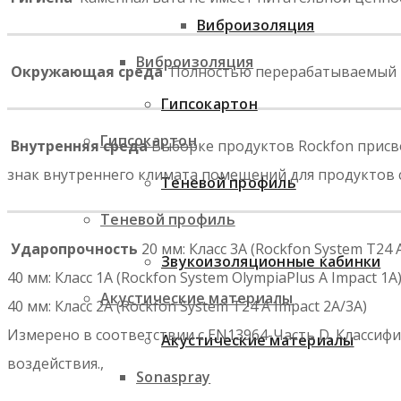
Виброизоляция
Виброизоляция
Окружающая среда
Полностью перерабатываемый 
Гипсокартон
Гипсокартон
Внутренняя среда
Выборке продуктов Rockfon присвое
знак внутреннего климата помещений для продуктов с
Теневой профиль
Теневой профиль
Ударопрочность
20 мм: Класс 3А (Rockfon System T24 
Звукоизоляционные кабинки
40 мм: Класс 1А (Rockfon System OlympiaPlus A Impact 1A
Акустические материалы
40 мм: Класс 2А (Rockfon System T24 A Impact 2A/3A)
Измерено в соответствии с EN13964-Часть D. Класси
Акустические материалы
воздействия.,
Sonaspray