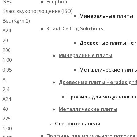
NRC
Ecophon
Класс звукопоглощения (ISO)
Минеральные плиты
Вес (Kg/m2)
Knauf Ceiling Solutions
A24
20
Древесные плиты Her
200
Минеральные плиты
1,00
0,95
Металлические плит
A
Древесные плиты Heradesign
2,4
Профиль для модульного 
A24
40
Металлические плиты
225
Стеновые панели
1,00
Профиль для модульного потолка